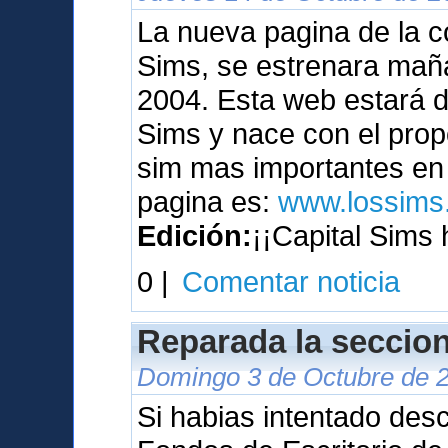
La nueva pagina de la c
Sims, se estrenara maña
2004. Esta web estará 
Sims y nace con el prop
sim mas importantes en 
pagina es:
www.lossims.
Edición:
¡¡Capital Sims 
0 |
Comentar noticia
Reparada la seccion
Domingo 3 de Octubre de 2
Si habias intentado des