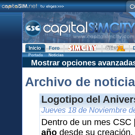
Inicio
Foro
Portada
Noticias
Mostrar opciones avanzada
Archivo de notici
Logotipo del Anive
Jueves 18 de Noviembre de
Dentro de un mes CSC [
año
desde su creación.