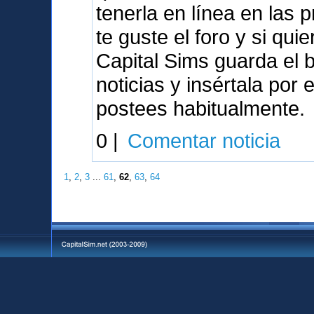
tenerla en línea en las
te guste el foro y si qu
Capital Sims guarda el 
noticias y insértala por
postees habitualmente.
0 |
Comentar noticia
1
,
2
,
3
...
61
,
62
,
63
,
64