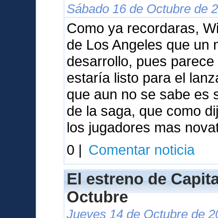
Sábado 16 de Octubre de 2
Como ya recordaras, Wil
de Los Angeles que un 
desarrollo, pues parece
estaría listo para el la
que aun no se sabe es s
de la saga, que como dij
los jugadores mas nova
0 |
Comentar noticia
El estreno de Capita
Octubre
Jueves 14 de Octubre de 2