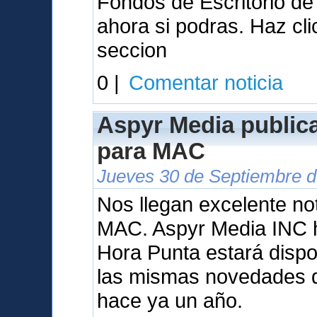
Fondos de Escritorio d
ahora si podras. Haz cl
seccion
0 |
Comentar noticia
Aspyr Media public
para MAC
Jueves 30 de Septiembre d
Nos llegan excelente not
MAC. Aspyr Media INC 
Hora Punta estará dispo
las mismas novedades q
hace ya un año.