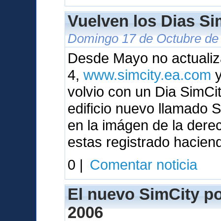
Vuelven los Dias Sim
Domingo 17 de Octubre de 
Desde Mayo no actualiza
4,
www.simcity.ea.com
y
volvio con un Dia SimC
edificio nuevo llamado
en la imágen de la dere
estas registrado hacien
0 |
Comentar noticia
El nuevo SimCity pod
2006