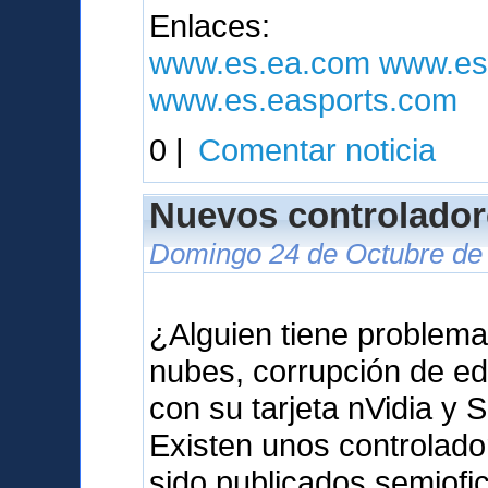
Enlaces:
www.es.ea.com
www.es
www.es.easports.com
0 |
Comentar noticia
Nuevos controlador
Domingo 24 de Octubre de 
¿Alguien tiene problema
nubes, corrupción de ed
con su tarjeta nVidia y 
Existen unos controlad
sido publicados semiof