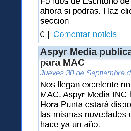
Fondos de Escritorio d
ahora si podras. Haz cl
seccion
0 |
Comentar noticia
Aspyr Media public
para MAC
Jueves 30 de Septiembre d
Nos llegan excelente not
MAC. Aspyr Media INC 
Hora Punta estará dispo
las mismas novedades q
hace ya un año.