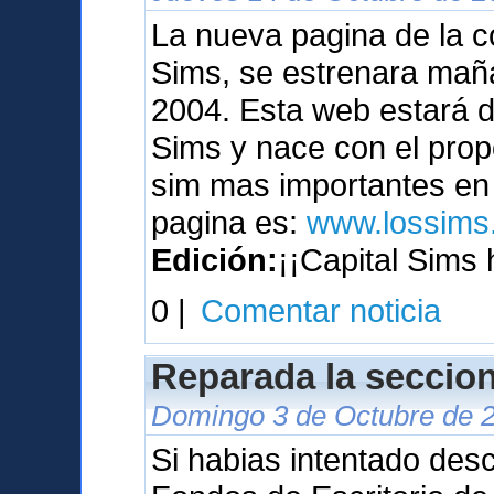
La nueva pagina de la c
Sims, se estrenara maña
2004. Esta web estará 
Sims y nace con el prop
sim mas importantes en 
pagina es:
www.lossims.
Edición:
¡¡Capital Sims 
0 |
Comentar noticia
Reparada la seccion
Domingo 3 de Octubre de 2
Si habias intentado des