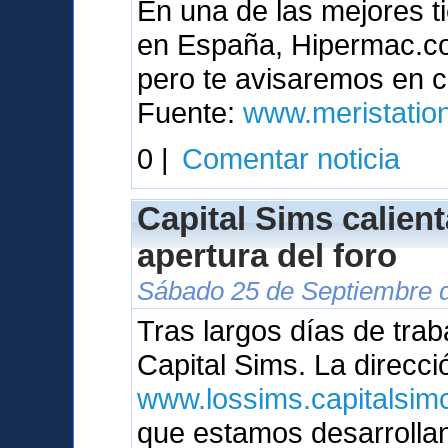
En una de las mejores t
en España, Hipermac.com
pero te avisaremos en c
Fuente:
www.meristatio
0 |
Comentar noticia
Capital Sims calien
apertura del foro
Sábado 25 de Septiembre d
Tras largos días de trab
Capital Sims. La direcci
www.lossims.capitalsimc
que estamos desarrolla