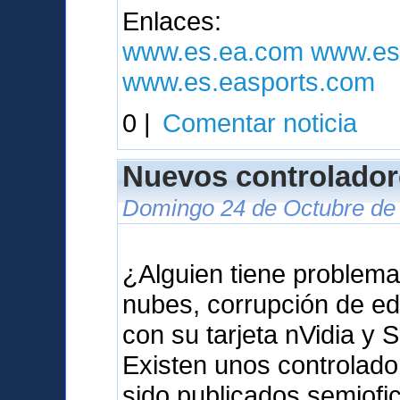
Enlaces:
www.es.ea.com
www.es
www.es.easports.com
0 |
Comentar noticia
Nuevos controlador
Domingo 24 de Octubre de 
¿Alguien tiene problema
nubes, corrupción de ed
con su tarjeta nVidia y 
Existen unos controlad
sido publicados semiof