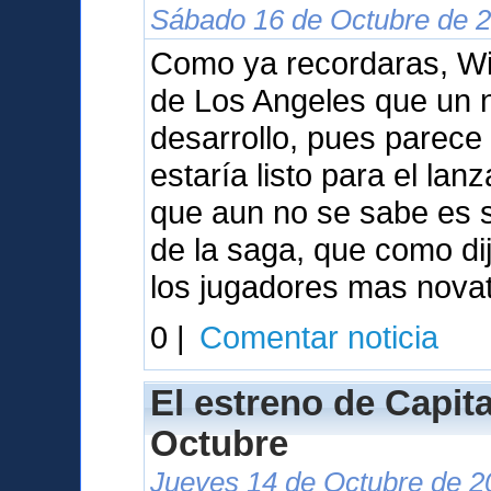
Sábado 16 de Octubre de 2
Como ya recordaras, Wil
de Los Angeles que un 
desarrollo, pues parece
estaría listo para el la
que aun no se sabe es s
de la saga, que como dij
los jugadores mas nova
0 |
Comentar noticia
El estreno de Capita
Octubre
Jueves 14 de Octubre de 2