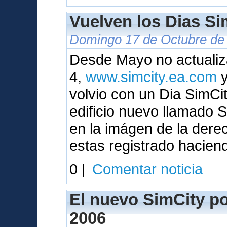
Vuelven los Dias Sim
Domingo 17 de Octubre de 
Desde Mayo no actualiza
4,
www.simcity.ea.com
y
volvio con un Dia SimC
edificio nuevo llamado
en la imágen de la dere
estas registrado hacien
0 |
Comentar noticia
El nuevo SimCity pod
2006