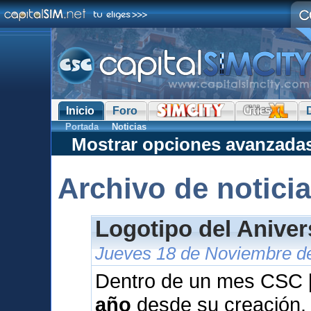
Inicio
Foro
Portada
Noticias
Mostrar opciones avanzada
Archivo de notici
Logotipo del Anive
Jueves 18 de Noviembre de
Dentro de un mes CSC [
año
desde su creación.