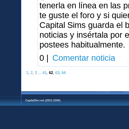
tenerla en línea en las
te guste el foro y si qu
Capital Sims guarda el 
noticias y insértala por
postees habitualmente.
0 |
Comentar noticia
1
,
2
,
3
...
61
,
62
,
63
,
64