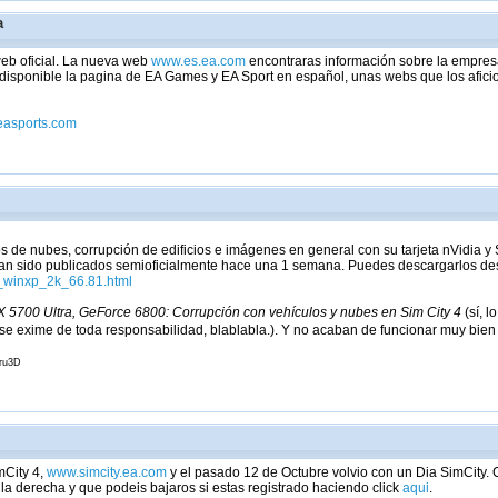
a
eb oficial. La nueva web
www.es.ea.com
encontraras información sobre la empres
sponible la pagina de EA Games y EA Sport en español, unas webs que los aficio
easports.com
s de nubes, corrupción de edificios e imágenes en general con su tarjeta nVidia y
an sido publicados semioficialmente hace una 1 semana. Puedes descargarlos de
_winxp_2k_66.81.html
5700 Ultra, GeForce 6800: Corrupción con vehículos y nubes en Sim City 4
(sí, 
se exime de toda responsabilidad, blablabla.). Y no acaban de funcionar muy bien 
uru3D
mCity 4,
www.simcity.ea.com
y el pasado 12 de Octubre volvio con un Dia SimCity.
a derecha y que podeis bajaros si estas registrado haciendo click
aqui
.