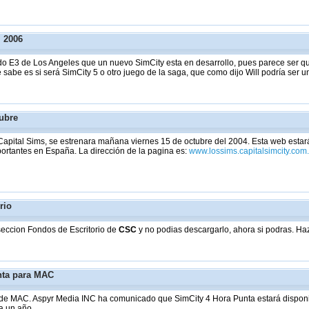
l 2006
do E3 de Los Angeles que un nuevo SimCity esta en desarrollo, pues parece ser que
sabe es si será SimCity 5 o otro juego de la saga, que como dijo Will podría ser 
tubre
Capital Sims, se estrenara mañana viernes 15 de octubre del 2004. Esta web esta
portantes en España. La dirección de la pagina es:
www.lossims.capitalsimcity.com
rio
seccion Fondos de Escritorio de
CSC
y no podias descargarlo, ahora si podras. Haz
nta para MAC
os de MAC. Aspyr Media INC ha comunicado que SimCity 4 Hora Punta estará dispon
a un año.