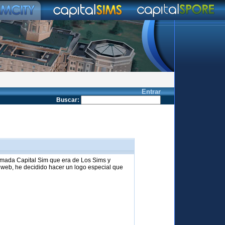
Entrar
Buscar
:
amada Capital Sim que era de Los Sims y
 web, he decidido hacer un logo especial que