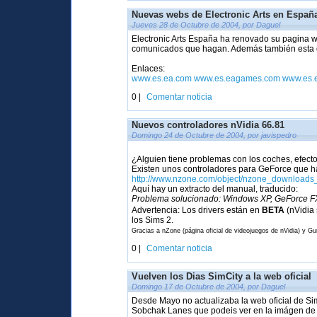
Nuevas webs de Electronic Arts en Españ
Jueves 28 de Octubre de 2004, por Daguel
Electronic Arts España ha renovado su pagina w
comunicados que hagan. Además también esta di
Enlaces:
www.es.ea.com
www.es.eagames.com
www.es.
0 |
Comentar noticia
Nuevos controladores nVidia 66.81
Domingo 24 de Octubre de 2004, por javispedro
¿Alguien tiene problemas con los coches, efecto
Existen unos controladores para GeForce que h
http://www.nzone.com/object/nzone_downloads
Aquí hay un extracto del manual, traducido:
Problema solucionado: Windows XP, GeForce FX 
Advertencia: Los drivers están en
BETA
(nVidia 
los Sims 2.
Gracias a nZone (página oficial de videojuegos de nVidia) y G
0 |
Comentar noticia
Vuelven los Dias SimCity a la web oficial
Domingo 17 de Octubre de 2004, por Daguel
Desde Mayo no actualizaba la web oficial de Si
Sobchak Lanes que podeis ver en la imágen de l