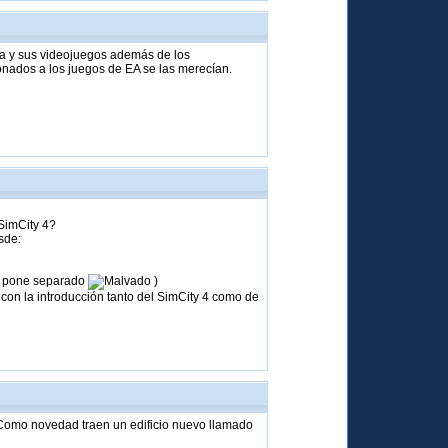
a y sus videojuegos además de los
nados a los juegos de EA se las merecían.
 SimCity 4?
sde:
lo pone separado
)
con la introducción tanto del SimCity 4 como de
 Como novedad traen un edificio nuevo llamado