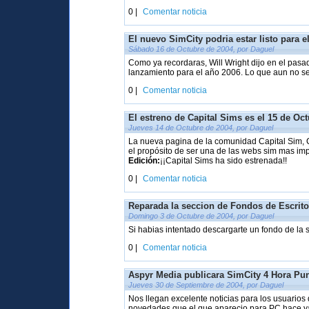
0 |
Comentar noticia
El nuevo SimCity podria estar listo para e
Sábado 16 de Octubre de 2004, por Daguel
Como ya recordaras, Will Wright dijo en el pasa
lanzamiento para el año 2006. Lo que aun no se 
0 |
Comentar noticia
El estreno de Capital Sims es el 15 de Oc
Jueves 14 de Octubre de 2004, por Daguel
La nueva pagina de la comunidad Capital Sim, 
el propósito de ser una de las webs sim mas im
Edición:
¡¡Capital Sims ha sido estrenada!!
0 |
Comentar noticia
Reparada la seccion de Fondos de Escrito
Domingo 3 de Octubre de 2004, por Daguel
Si habias intentado descargarte un fondo de la 
0 |
Comentar noticia
Aspyr Media publicara SimCity 4 Hora Pu
Jueves 30 de Septiembre de 2004, por Daguel
Nos llegan excelente noticias para los usuari
novedades que el que aparecio para PC hace y