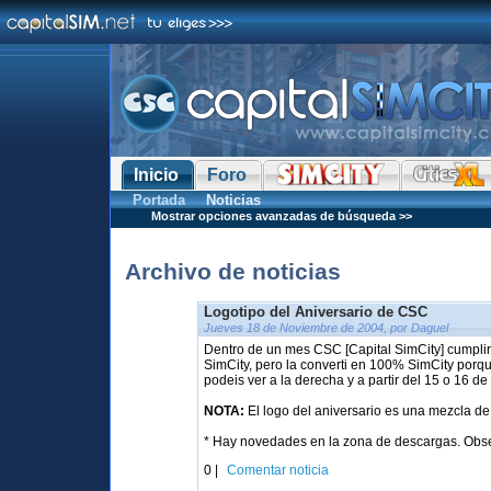
Inicio
Foro
Portada
Noticias
Mostrar opciones avanzadas de búsqueda >>
Archivo de noticias
Logotipo del Aniversario de CSC
Jueves 18 de Noviembre de 2004, por Daguel
Dentro de un mes CSC [Capital SimCity] cumpli
SimCity, pero la converti en 100% SimCity porq
podeis ver a la derecha y a partir del 15 o 16
NOTA:
El logo del aniversario es una mezcla de
* Hay novedades en la zona de descargas. Obser
0 |
Comentar noticia