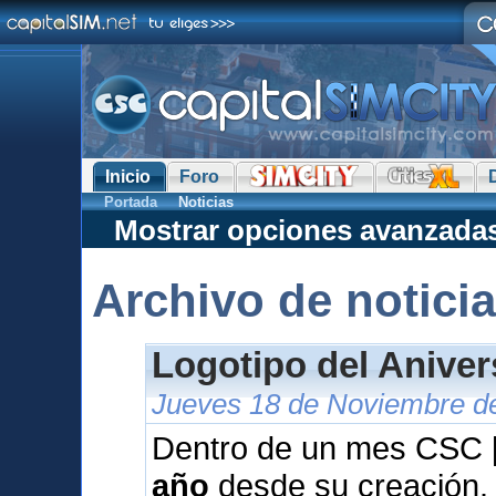
Inicio
Foro
Portada
Noticias
Mostrar opciones avanzada
Archivo de notici
Logotipo del Anive
Jueves 18 de Noviembre de
Dentro de un mes CSC [
año
desde su creación.