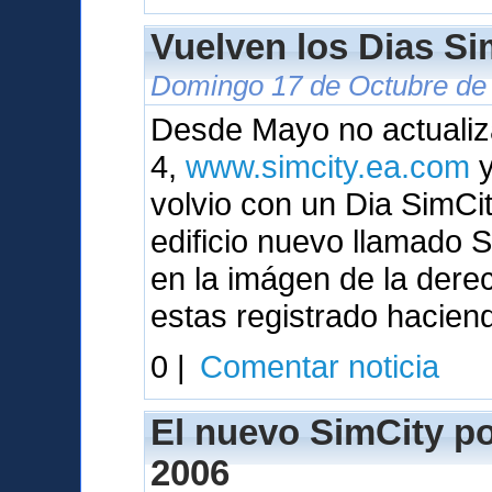
Vuelven los Dias Sim
Domingo 17 de Octubre de 
Desde Mayo no actualiza
4,
www.simcity.ea.com
y
volvio con un Dia SimC
edificio nuevo llamado
en la imágen de la dere
estas registrado hacien
0 |
Comentar noticia
El nuevo SimCity pod
2006