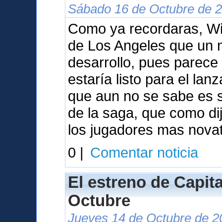
Sábado 16 de Octubre de 2
Como ya recordaras, Wil
de Los Angeles que un 
desarrollo, pues parece
estaría listo para el la
que aun no se sabe es s
de la saga, que como dij
los jugadores mas nova
0 |
Comentar noticia
El estreno de Capita
Octubre
Jueves 14 de Octubre de 2