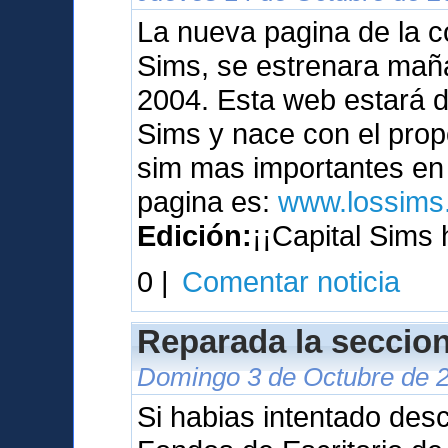
La nueva pagina de la c
Sims, se estrenara maña
2004. Esta web estará 
Sims y nace con el prop
sim mas importantes en 
pagina es:
www.lossims.
Edición:
¡¡Capital Sims 
0 |
Comentar noticia
Reparada la seccion
Domingo 3 de Octubre de 2
Si habias intentado des