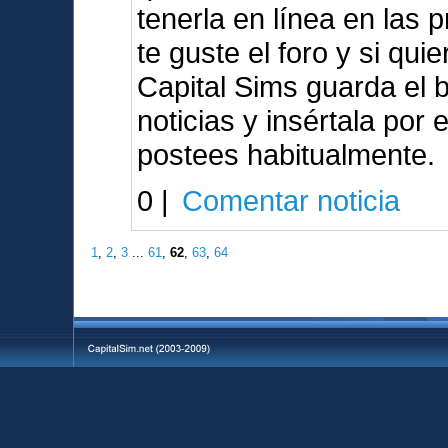
tenerla en línea en las
te guste el foro y si qu
Capital Sims guarda el 
noticias y insértala por
postees habitualmente.
0 |
Comentar noticia
1
,
2
,
3
...
61
,
62
,
63
,
64