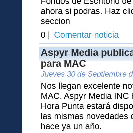
Fondos de Escritorio d
ahora si podras. Haz cl
seccion
0 |
Comentar noticia
Aspyr Media public
para MAC
Jueves 30 de Septiembre d
Nos llegan excelente not
MAC. Aspyr Media INC 
Hora Punta estará dispo
las mismas novedades q
hace ya un año.