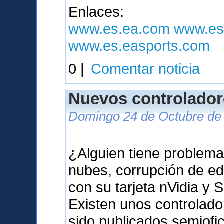
Enlaces:
www.es.ea.com
www.es
www.es.easports.com
0 |
Comentar noticia
Nuevos controlador
Domingo 24 de Octubre de 
¿Alguien tiene problema
nubes, corrupción de ed
con su tarjeta nVidia y 
Existen unos controlad
sido publicados semiof