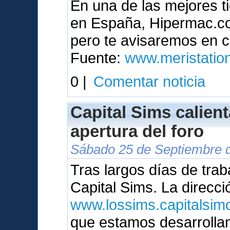
En una de las mejores t
en España, Hipermac.com
pero te avisaremos en c
Fuente:
www.meristatio
0 |
Comentar noticia
Capital Sims calien
apertura del foro
Sábado 25 de Septiembre d
Tras largos días de trab
Capital Sims. La direcci
www.lossims.capitalsimc
que estamos desarrolla