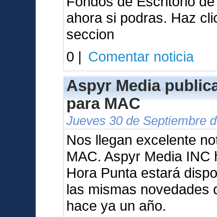
Fondos de Escritorio d
ahora si podras. Haz cl
seccion
0 |
Comentar noticia
Aspyr Media public
para MAC
Jueves 30 de Septiembre d
Nos llegan excelente not
MAC. Aspyr Media INC 
Hora Punta estará dispo
las mismas novedades q
hace ya un año.