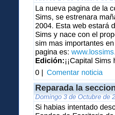
La nueva pagina de la c
Sims, se estrenara maña
2004. Esta web estará 
Sims y nace con el prop
sim mas importantes en 
pagina es:
www.lossims.
Edición:
¡¡Capital Sims 
0 |
Comentar noticia
Reparada la seccion
Domingo 3 de Octubre de 2
Si habias intentado des