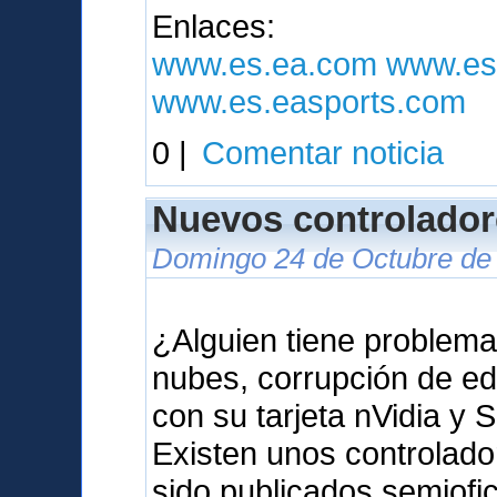
Enlaces:
www.es.ea.com
www.es
www.es.easports.com
0 |
Comentar noticia
Nuevos controlador
Domingo 24 de Octubre de 
¿Alguien tiene problema
nubes, corrupción de ed
con su tarjeta nVidia y 
Existen unos controlad
sido publicados semiof