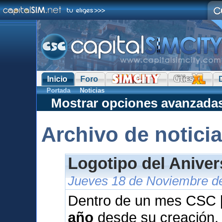
Inicio
Foro
Portada
Noticias
Mostrar opciones avanzada
Archivo de notici
Logotipo del Anive
Jueves 18 de Noviembre de
Dentro de un mes CSC [
año
desde su creación.