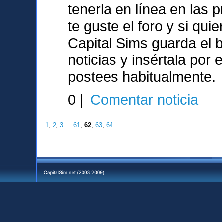
tenerla en línea en las
te guste el foro y si qu
Capital Sims guarda el 
noticias y insértala por
postees habitualmente.
0 |
Comentar noticia
1
,
2
,
3
...
61
,
62
,
63
,
64