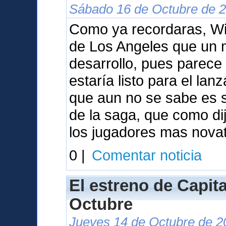
Sábado 16 de Octubre de 2
Como ya recordaras, Wil
de Los Angeles que un 
desarrollo, pues parece
estaría listo para el la
que aun no se sabe es s
de la saga, que como dij
los jugadores mas nova
0 |
Comentar noticia
El estreno de Capita
Octubre
Jueves 14 de Octubre de 2