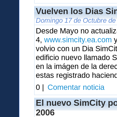
Vuelven los Dias Sim
Domingo 17 de Octubre de 
Desde Mayo no actualiza
4,
www.simcity.ea.com
y
volvio con un Dia SimC
edificio nuevo llamado
en la imágen de la dere
estas registrado hacien
0 |
Comentar noticia
El nuevo SimCity pod
2006