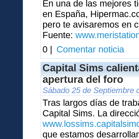
En una de las mejores t
en España, Hipermac.com
pero te avisaremos en c
Fuente:
www.meristatio
0 |
Comentar noticia
Capital Sims calien
apertura del foro
Sábado 25 de Septiembre d
Tras largos días de trab
Capital Sims. La direcci
www.lossims.capitalsimc
que estamos desarrolla