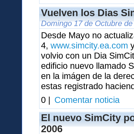
Vuelven los Dias Sim
Domingo 17 de Octubre de 
Desde Mayo no actualiza
4,
www.simcity.ea.com
y
volvio con un Dia SimC
edificio nuevo llamado
en la imágen de la dere
estas registrado hacien
0 |
Comentar noticia
El nuevo SimCity pod
2006