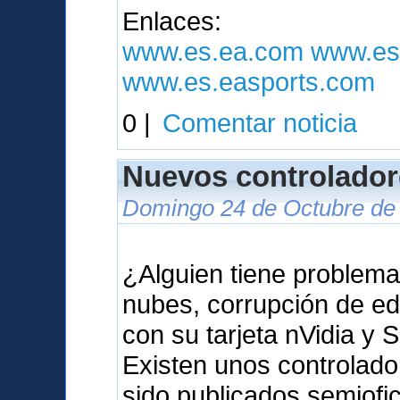
Enlaces:
www.es.ea.com
www.es
www.es.easports.com
0 |
Comentar noticia
Nuevos controlador
Domingo 24 de Octubre de 
¿Alguien tiene problema
nubes, corrupción de ed
con su tarjeta nVidia y 
Existen unos controlad
sido publicados semiof