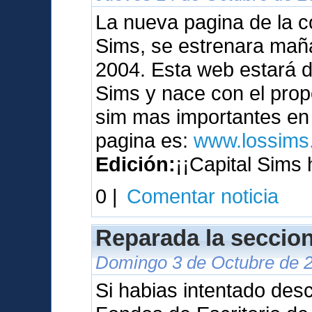
La nueva pagina de la c
Sims, se estrenara maña
2004. Esta web estará 
Sims y nace con el prop
sim mas importantes en 
pagina es:
www.lossims.
Edición:
¡¡Capital Sims 
0 |
Comentar noticia
Reparada la seccion
Domingo 3 de Octubre de 2
Si habias intentado des