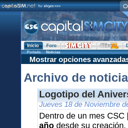
Inicio
Foro
Portada
Noticias
Mostrar opciones avanzada
Archivo de notici
Logotipo del Anive
Jueves 18 de Noviembre de
Dentro de un mes CSC [
año
desde su creación.