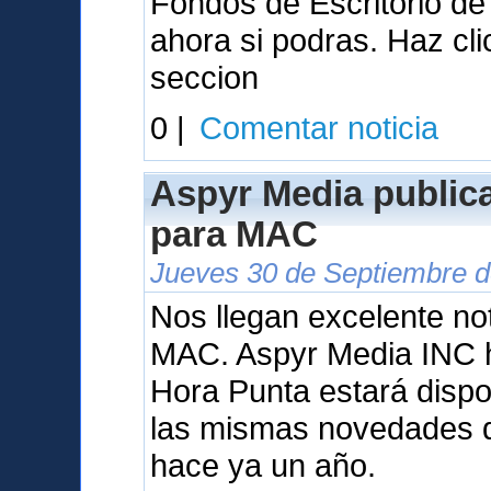
Fondos de Escritorio d
ahora si podras. Haz cl
seccion
0 |
Comentar noticia
Aspyr Media public
para MAC
Jueves 30 de Septiembre d
Nos llegan excelente not
MAC. Aspyr Media INC 
Hora Punta estará dispo
las mismas novedades q
hace ya un año.