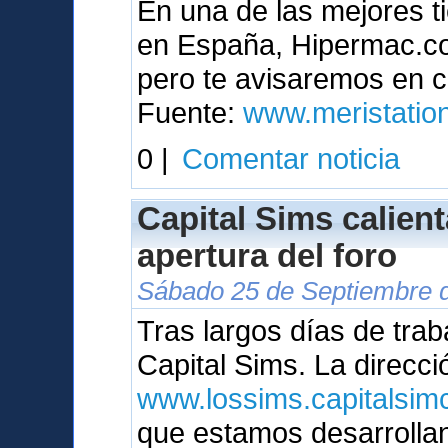
En una de las mejores t
en España, Hipermac.com
pero te avisaremos en c
Fuente:
www.meristatio
0 |
Comentar noticia
Capital Sims calien
apertura del foro
Sábado 25 de Septiembre d
Tras largos días de trab
Capital Sims. La direcci
www.lossims.capitalsimc
que estamos desarrolla