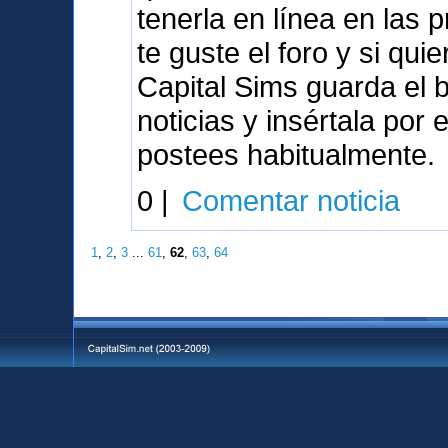
tenerla en línea en las
te guste el foro y si qu
Capital Sims guarda el 
noticias y insértala por
postees habitualmente.
0 |
Comentar noticia
1
,
2
,
3
...
61
,
62
,
63
,
64