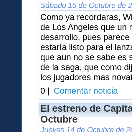
Sábado 16 de Octubre de 2
Como ya recordaras, Wil
de Los Angeles que un 
desarrollo, pues parece
estaría listo para el la
que aun no se sabe es s
de la saga, que como dij
los jugadores mas nova
0 |
Comentar noticia
El estreno de Capita
Octubre
Jueves 14 de Octubre de 2