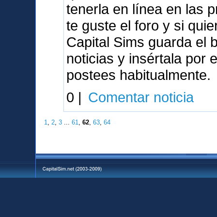
tenerla en línea en las
te guste el foro y si qu
Capital Sims guarda el 
noticias y insértala por
postees habitualmente.
0 |
Comentar noticia
1
,
2
,
3
...
61
,
62
,
63
,
64