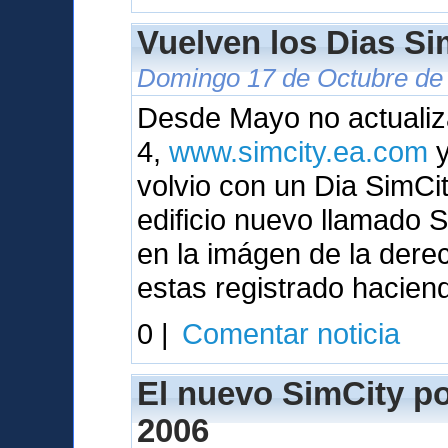
Vuelven los Dias Sim
Domingo 17 de Octubre de 
Desde Mayo no actualiza
4,
www.simcity.ea.com
y
volvio con un Dia SimC
edificio nuevo llamado
en la imágen de la dere
estas registrado hacien
0 |
Comentar noticia
El nuevo SimCity pod
2006