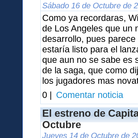
Sábado 16 de Octubre de 2
Como ya recordaras, Wil
de Los Angeles que un 
desarrollo, pues parece
estaría listo para el la
que aun no se sabe es s
de la saga, que como dij
los jugadores mas nova
0 |
Comentar noticia
El estreno de Capita
Octubre
Jueves 14 de Octubre de 2