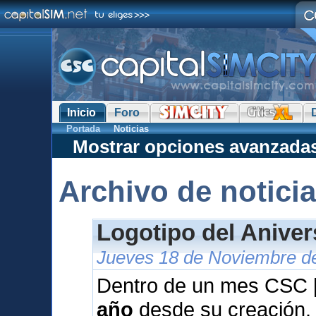
Inicio
Foro
Portada
Noticias
Mostrar opciones avanzada
Archivo de notici
Logotipo del Anive
Jueves 18 de Noviembre de
Dentro de un mes CSC [
año
desde su creación.