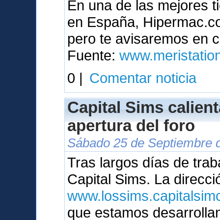
En una de las mejores t
en España, Hipermac.com
pero te avisaremos en c
Fuente:
www.meristatio
0 |
Comentar noticia
Capital Sims calien
apertura del foro
Sábado 25 de Septiembre d
Tras largos días de trab
Capital Sims. La direcci
www.lossims.capitalsimc
que estamos desarrolla