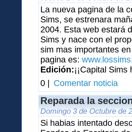
La nueva pagina de la c
Sims, se estrenara maña
2004. Esta web estará 
Sims y nace con el prop
sim mas importantes en 
pagina es:
www.lossims.
Edición:
¡¡Capital Sims 
0 |
Comentar noticia
Reparada la seccion
Domingo 3 de Octubre de 2
Si habias intentado des