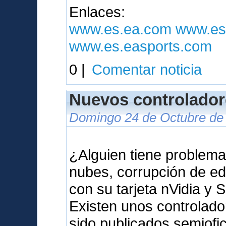
Enlaces:
www.es.ea.com
www.es
www.es.easports.com
0 |
Comentar noticia
Nuevos controlador
Domingo 24 de Octubre de 
¿Alguien tiene problema
nubes, corrupción de ed
con su tarjeta nVidia y 
Existen unos controlad
sido publicados semiof