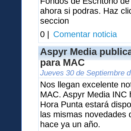
Fondos de Escritorio d
ahora si podras. Haz cl
seccion
0 |
Comentar noticia
Aspyr Media public
para MAC
Jueves 30 de Septiembre d
Nos llegan excelente not
MAC. Aspyr Media INC 
Hora Punta estará dispo
las mismas novedades q
hace ya un año.