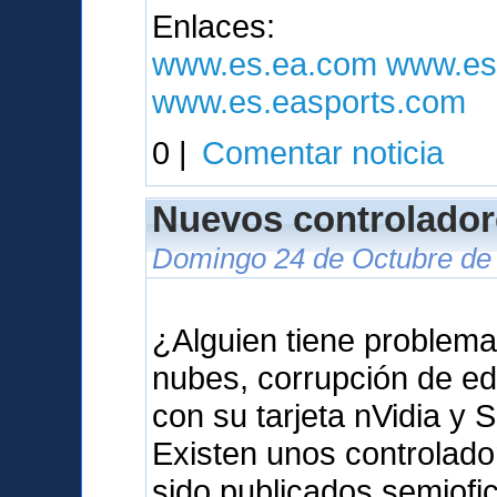
Enlaces:
www.es.ea.com
www.es
www.es.easports.com
0 |
Comentar noticia
Nuevos controlador
Domingo 24 de Octubre de 
¿Alguien tiene problema
nubes, corrupción de ed
con su tarjeta nVidia y 
Existen unos controlad
sido publicados semiof