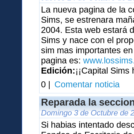
La nueva pagina de la c
Sims, se estrenara maña
2004. Esta web estará 
Sims y nace con el prop
sim mas importantes en 
pagina es:
www.lossims.
Edición:
¡¡Capital Sims 
0 |
Comentar noticia
Reparada la seccion
Domingo 3 de Octubre de 2
Si habias intentado des