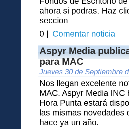
Fondos de Escritorio d
ahora si podras. Haz cl
seccion
0 |
Comentar noticia
Aspyr Media public
para MAC
Jueves 30 de Septiembre d
Nos llegan excelente not
MAC. Aspyr Media INC 
Hora Punta estará dispo
las mismas novedades q
hace ya un año.