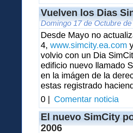
Vuelven los Dias Sim
Domingo 17 de Octubre de 
Desde Mayo no actualiza
4,
www.simcity.ea.com
y
volvio con un Dia SimC
edificio nuevo llamado
en la imágen de la dere
estas registrado hacien
0 |
Comentar noticia
El nuevo SimCity pod
2006