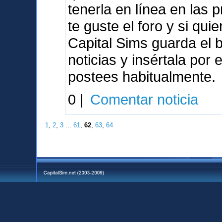
tenerla en línea en las
te guste el foro y si qu
Capital Sims guarda el 
noticias y insértala por
postees habitualmente.
0 |
Comentar noticia
1
,
2
,
3
...
61
,
62
,
63
,
64