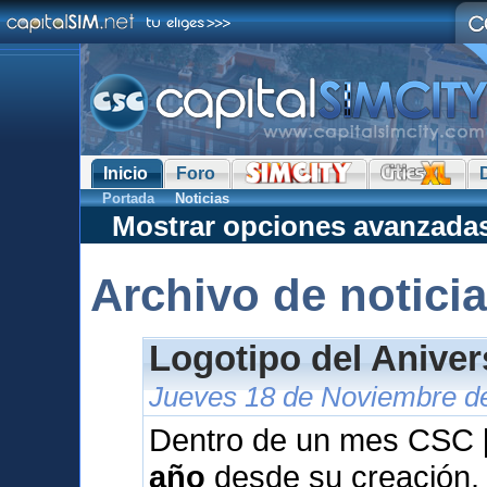
Inicio
Foro
Portada
Noticias
Mostrar opciones avanzada
Archivo de notici
Logotipo del Anive
Jueves 18 de Noviembre de
Dentro de un mes CSC [
año
desde su creación.