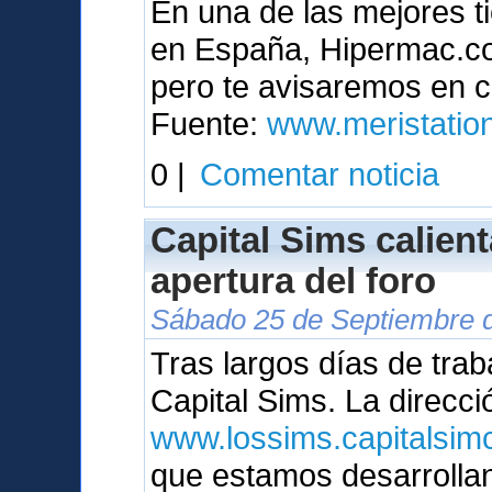
En una de las mejores t
en España, Hipermac.com
pero te avisaremos en c
Fuente:
www.meristatio
0 |
Comentar noticia
Capital Sims calien
apertura del foro
Sábado 25 de Septiembre d
Tras largos días de trab
Capital Sims. La direcci
www.lossims.capitalsimc
que estamos desarrolla