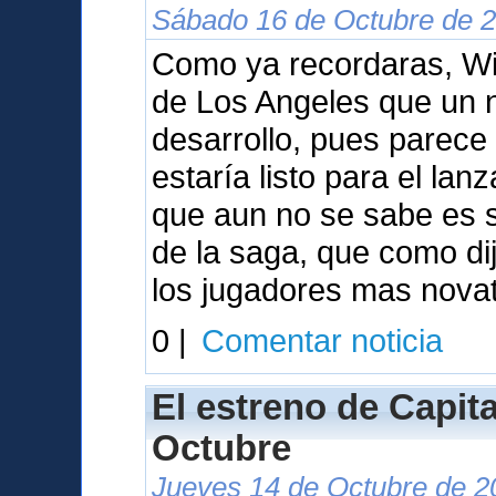
Sábado 16 de Octubre de 2
Como ya recordaras, Wil
de Los Angeles que un 
desarrollo, pues parece
estaría listo para el la
que aun no se sabe es s
de la saga, que como dij
los jugadores mas nova
0 |
Comentar noticia
El estreno de Capita
Octubre
Jueves 14 de Octubre de 2