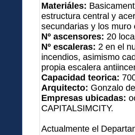
Materiáles:
Basicamente
estructura central y ace
secundarias y los muro 
Nº ascensores:
20 loca
Nº escaleras:
2 en el nu
incendios, asimismo cada
propia escalera antiince
Capacidad teorica:
700
Arquitecto:
Gonzalo de 
Empresas ubicadas:
oc
CAPITALSIMCITY.
Actualmente el Departa