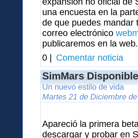
expansión no oficial de 
una encuesta en la par
de que puedes mandar tu
correo electrónico
webm
publicaremos en la web
0 |
Comentar noticia
SimMars Disponibl
Un nuevo estilo de vida
Martes 21 de Diciembre de 
Apareció la primera bet
descargar y probar en S