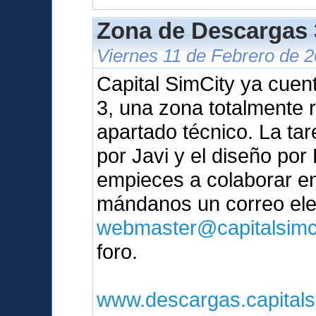
Zona de Descargas 3
Viernes 11 de Febrero de 2
Capital SimCity ya cue
3, una zona totalmente 
apartado técnico. La tar
por Javi y el diseño po
empieces a colaborar en
mándanos un correo ele
webmaster@capitalsimc
foro.
www.descargas.capitals