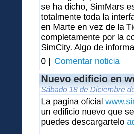
se ha dicho, SimMars e
totalmente toda la interf
en Marte en vez de la T
completamente por la c
SimCity. Algo de inform
0 |
Comentar noticia
Nuevo edificio en 
Sábado 18 de Diciembre de
La pagina oficial
www.si
un edificio nuevo que 
puedes descargartelo
a