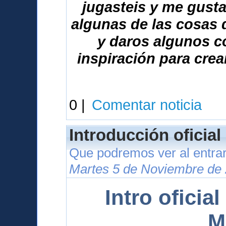
jugasteis y me gusta
algunas de las cosas
y daros algunos c
inspiración para crea
0 |
Comentar noticia
Introducción oficia
Que podremos ver al entrar
Martes 5 de Noviembre de 
Intro oficia
M