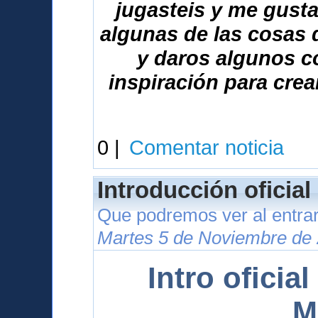
jugasteis y me gusta
algunas de las cosas
y daros algunos c
inspiración para crea
0 |
Comentar noticia
Introducción oficia
Que podremos ver al entrar
Martes 5 de Noviembre de 
Intro oficia
M