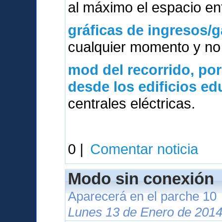
al máximo el espacio ent
gráficas de ingresos/g
cualquier momento y no 
mod del
recorrido, po
desde los edificios e
centrales eléctricas.
0 |
Comentar noticia
Modo sin conexión
Aparecerá en el parche 10
Lunes 13 de Enero de 2014