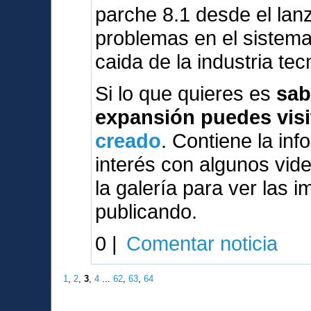
parche 8.1 desde el lanz
problemas en el sistema
caida de la industria tec
Si lo que quieres es
sab
expansión puedes visi
creado
. Contiene la inf
interés con algunos vi
la galería para ver las 
publicando.
0 |
Comentar noticia
1
,
2
,
3
,
4
...
62
,
63
,
64