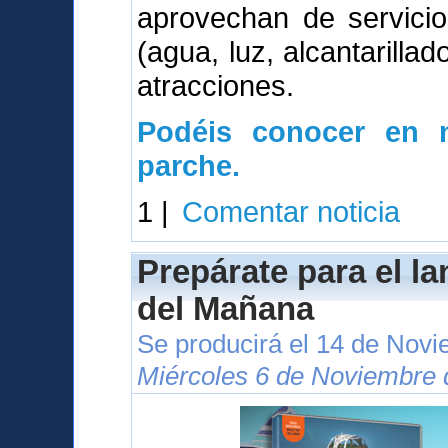
aprovechan de servici
(agua, luz, alcantarillad
atracciones.
Podéis conocer en n
parche.
1 |
Comentar noticia
Prepárate para el l
del Mañana
Se producirá el 14 de Nov
Miércoles 6 de Noviembre 