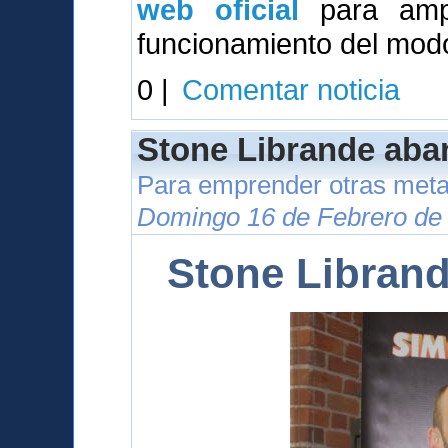
web oficial
para ampl
funcionamiento del modo
0 |
Comentar noticia
Stone Librande aba
Para emprender otras meta
Domingo 16 de Febrero de 
Stone Libran