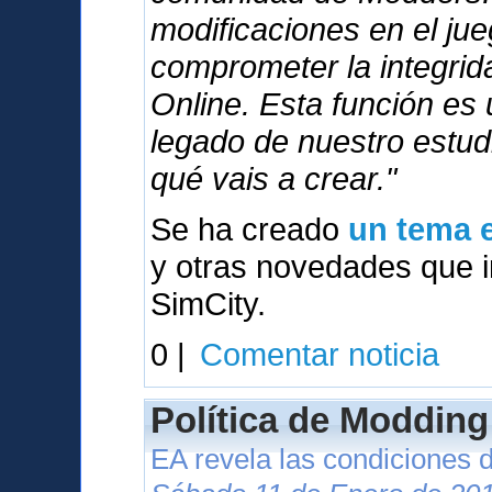
modificaciones en el ju
comprometer la integri
Online. Esta función es
legado de nuestro estu
qué vais a crear."
Se ha creado
un tema e
y otras novedades que in
SimCity.
0 |
Comentar noticia
Política de Modding
EA revela las condiciones 