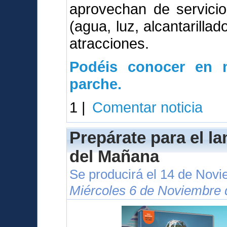
aprovechan de servici
(agua, luz, alcantarillad
atracciones.
Podéis conocer en n
parche.
1 |
Comentar noticia
Prepárate para el l
del Mañana
Se producirá el 14 de Nov
Miércoles 6 de Noviembre 