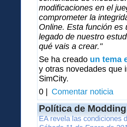
modificaciones en el ju
comprometer la integri
Online. Esta función es
legado de nuestro estu
qué vais a crear."
Se ha creado
un tema e
y otras novedades que in
SimCity.
0 |
Comentar noticia
Política de Modding
EA revela las condiciones 