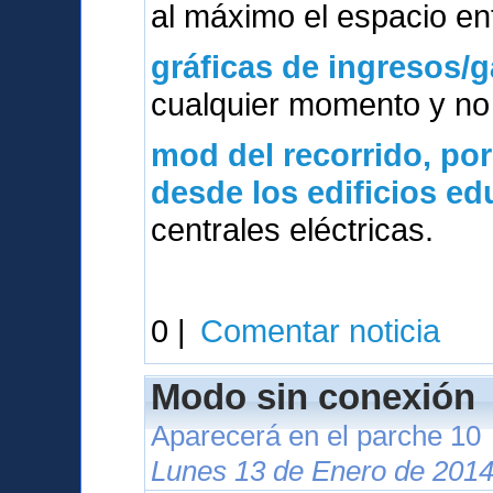
al máximo el espacio ent
gráficas de ingresos/g
cualquier momento y no 
mod del
recorrido, po
desde los edificios e
centrales eléctricas.
0 |
Comentar noticia
Modo sin conexión
Aparecerá en el parche 10
Lunes 13 de Enero de 2014