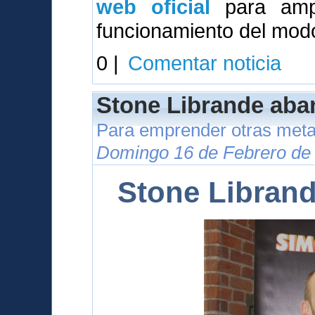
web oficial
para ampl
funcionamiento del modo
0 |
Comentar noticia
Stone Librande aba
Para emprender otras meta
Domingo 16 de Febrero de 
Stone Libran