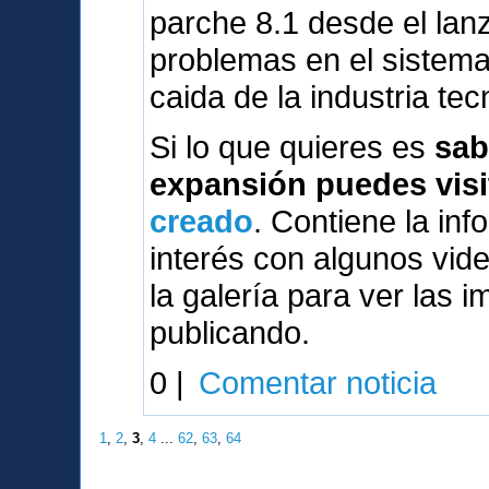
parche 8.1 desde el lanz
problemas en el sistema
caida de la industria tec
Si lo que quieres es
sab
expansión puedes visi
creado
. Contiene la inf
interés con algunos vi
la galería para ver las 
publicando.
0 |
Comentar noticia
1
,
2
,
3
,
4
...
62
,
63
,
64