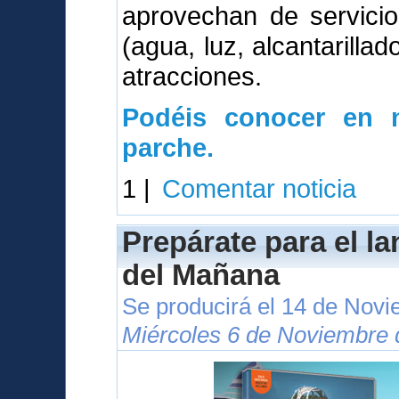
aprovechan de servici
(agua, luz, alcantarillad
atracciones.
Podéis conocer en n
parche.
1 |
Comentar noticia
Prepárate para el l
del Mañana
Se producirá el 14 de Nov
Miércoles 6 de Noviembre 