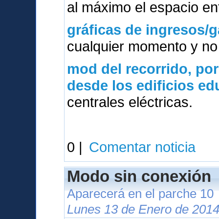
al máximo el espacio ent
gráficas de ingresos/g
cualquier momento y no 
mod del
recorrido, po
desde los edificios e
centrales eléctricas.
0 |
Comentar noticia
Modo sin conexión
Aparecerá en el parche 10
Lunes 13 de Enero de 2014