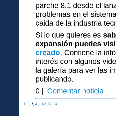
parche 8.1 desde el lanz
problemas en el sistema
caida de la industria tec
Si lo que quieres es
sab
expansión puedes visi
creado
. Contiene la inf
interés con algunos vi
la galería para ver las 
publicando.
0 |
Comentar noticia
1
,
2
,
3
,
4
...
62
,
63
,
64