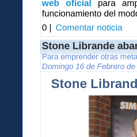
web oficial
para ampl
funcionamiento del modo
0 |
Comentar noticia
Stone Librande aba
Para emprender otras meta
Domingo 16 de Febrero de 
Stone Libran