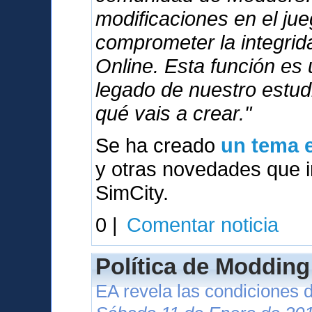
modificaciones en el ju
comprometer la integri
Online. Esta función es
legado de nuestro estu
qué vais a crear."
Se ha creado
un tema e
y otras novedades que in
SimCity.
0 |
Comentar noticia
Política de Modding
EA revela las condiciones 