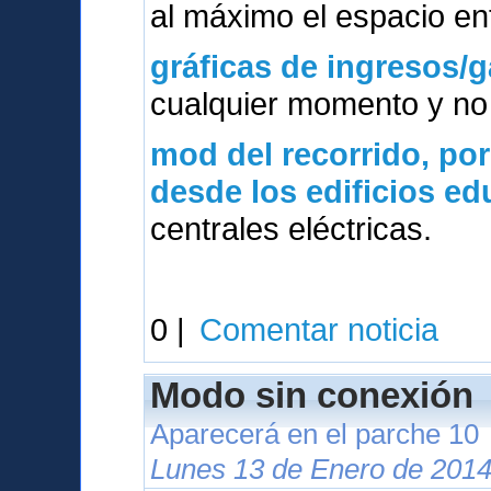
al máximo el espacio ent
gráficas de ingresos/g
cualquier momento y no 
mod del
recorrido, po
desde los edificios e
centrales eléctricas.
0 |
Comentar noticia
Modo sin conexión
Aparecerá en el parche 10
Lunes 13 de Enero de 2014