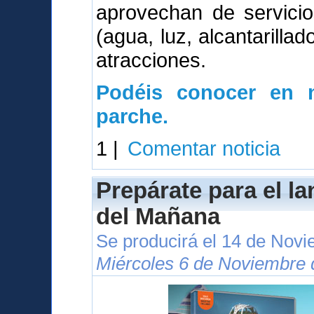
aprovechan de servici
(agua, luz, alcantarillad
atracciones.
Podéis conocer en n
parche.
1 |
Comentar noticia
Prepárate para el l
del Mañana
Se producirá el 14 de Nov
Miércoles 6 de Noviembre 