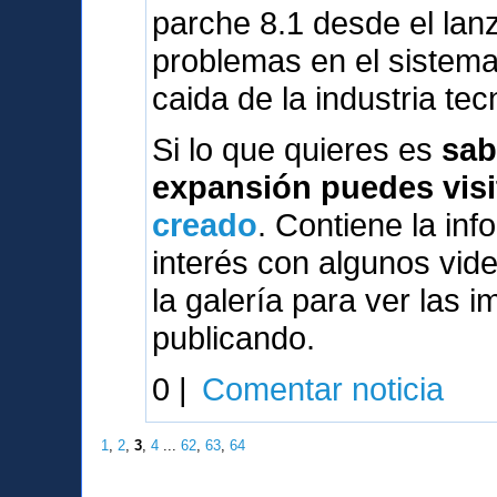
parche 8.1 desde el lanz
problemas en el sistema
caida de la industria tec
Si lo que quieres es
sab
expansión puedes visi
creado
. Contiene la inf
interés con algunos vi
la galería para ver las 
publicando.
0 |
Comentar noticia
1
,
2
,
3
,
4
...
62
,
63
,
64