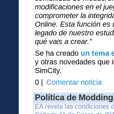
modificaciones en el ju
comprometer la integri
Online. Esta función es
legado de nuestro estu
qué vais a crear."
Se ha creado
un tema e
y otras novedades que in
SimCity.
0 |
Comentar noticia
Política de Modding
EA revela las condiciones 