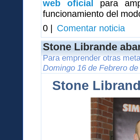
web oficial
para ampl
funcionamiento del modo
0 |
Comentar noticia
Stone Librande aba
Para emprender otras meta
Domingo 16 de Febrero de 
Stone Libran