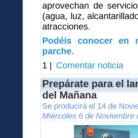
aprovechan de servici
(agua, luz, alcantarillad
atracciones.
Podéis conocer en n
parche.
1 |
Comentar noticia
Prepárate para el l
del Mañana
Se producirá el 14 de Nov
Miércoles 6 de Noviembre 