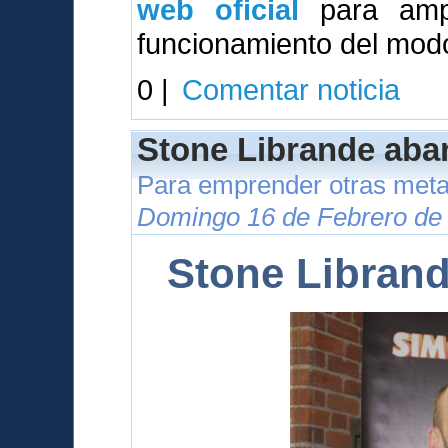
web oficial
para ampl
funcionamiento del modo
0 |
Comentar noticia
Stone Librande aba
Para emprender otras meta
Domingo 16 de Febrero de 
Stone Libran