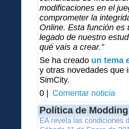
modificaciones en el ju
comprometer la integri
Online. Esta función es
legado de nuestro estu
qué vais a crear."
Se ha creado
un tema e
y otras novedades que in
SimCity.
0 |
Comentar noticia
Política de Modding
EA revela las condiciones 