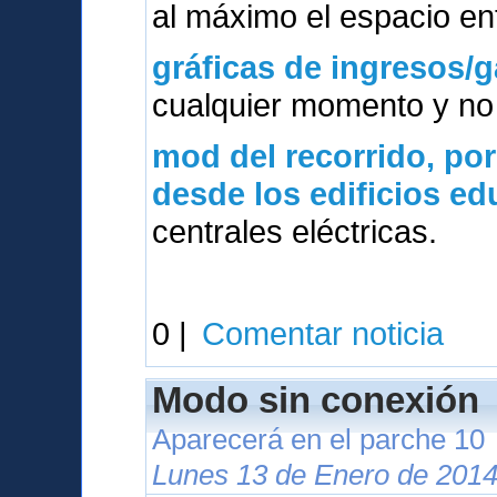
al máximo el espacio ent
gráficas de ingresos/g
cualquier momento y no 
mod del
recorrido, po
desde los edificios e
centrales eléctricas.
0 |
Comentar noticia
Modo sin conexión
Aparecerá en el parche 10
Lunes 13 de Enero de 2014