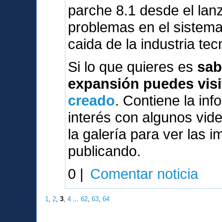
parche 8.1 desde el lanz
problemas en el sistema
caida de la industria tec
Si lo que quieres es
sab
expansión puedes visi
creado
. Contiene la inf
interés con algunos vi
la galería para ver las 
publicando.
0 |
Comentar noticia
1
,
2
,
3
,
4
...
62
,
63
,
64