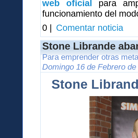
web oficial
para ampl
funcionamiento del modo
0 |
Comentar noticia
Stone Librande aba
Para emprender otras meta
Domingo 16 de Febrero de 
Stone Libran