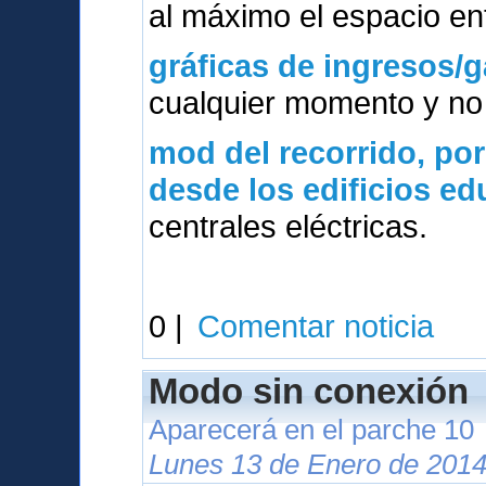
al máximo el espacio ent
gráficas de ingresos/g
cualquier momento y no 
mod del
recorrido, po
desde los edificios e
centrales eléctricas.
0 |
Comentar noticia
Modo sin conexión
Aparecerá en el parche 10
Lunes 13 de Enero de 2014