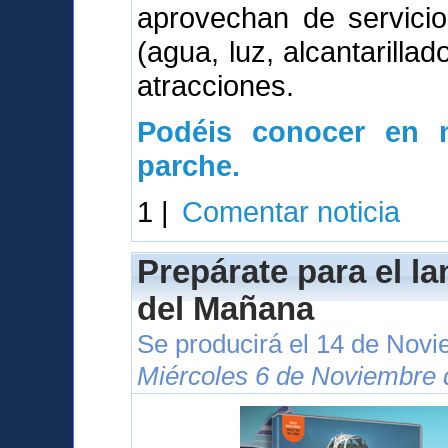
aprovechan de servici
(agua, luz, alcantarillad
atracciones.
Podéis conocer en n
parche.
1 |
Comentar noticia
Prepárate para el l
del Mañana
Se producirá el 14 de Nov
Miércoles 6 de Noviembre 