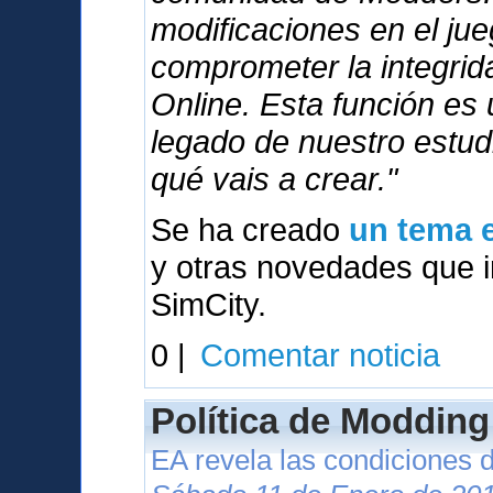
modificaciones en el ju
comprometer la integri
Online. Esta función es
legado de nuestro estu
qué vais a crear."
Se ha creado
un tema e
y otras novedades que in
SimCity.
0 |
Comentar noticia
Política de Modding
EA revela las condiciones 