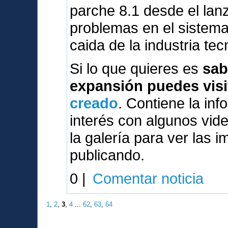
parche 8.1 desde el lanz
problemas en el sistema
caida de la industria tec
Si lo que quieres es
sab
expansión puedes visi
creado
. Contiene la inf
interés con algunos vi
la galería para ver las 
publicando.
0 |
Comentar noticia
1
,
2
,
3
,
4
...
62
,
63
,
64