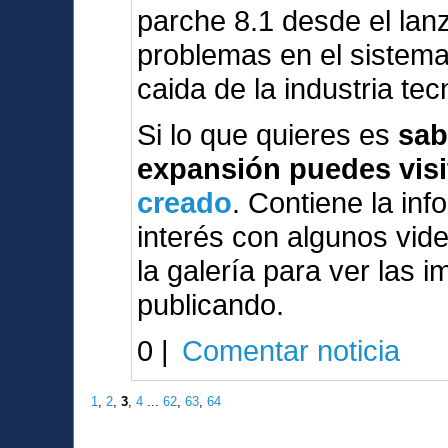
parche 8.1 desde el lanz
problemas en el sistema
caida de la industria tec
Si lo que quieres es
sab
expansión puedes visi
creado
. Contiene la inf
interés con algunos vi
la galería para ver las 
publicando.
0 |
Comentar noticia
1
,
2
,
3
,
4
...
62
,
63
,
64