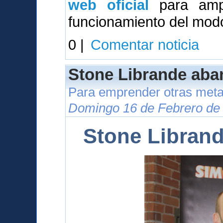
web oficial
para ampl
funcionamiento del modo
0 |
Comentar noticia
Stone Librande aba
Para emprender otras meta
Domingo 16 de Febrero de 
Stone Libran