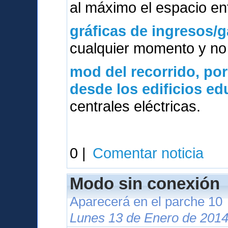
al máximo el espacio ent
gráficas de ingresos/g
cualquier momento y no 
mod del
recorrido, po
desde los edificios e
centrales eléctricas.
0 |
Comentar noticia
Modo sin conexión
Aparecerá en el parche 10
Lunes 13 de Enero de 2014