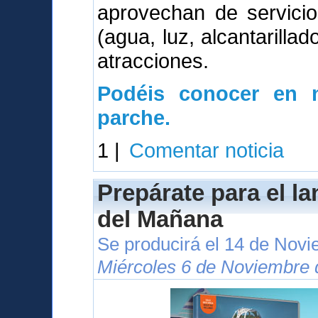
aprovechan de servici
(agua, luz, alcantarillad
atracciones.
Podéis conocer en n
parche.
1 |
Comentar noticia
Prepárate para el l
del Mañana
Se producirá el 14 de Nov
Miércoles 6 de Noviembre 