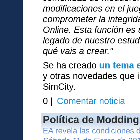
modificaciones en el ju
comprometer la integri
Online. Esta función es
legado de nuestro estu
qué vais a crear."
Se ha creado
un tema e
y otras novedades que in
SimCity.
0 |
Comentar noticia
Política de Modding
EA revela las condiciones 