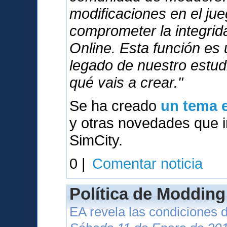
modificaciones en el ju
comprometer la integri
Online. Esta función es
legado de nuestro estu
qué vais a crear."
Se ha creado
un tema e
y otras novedades que in
SimCity.
0 |
Comentar noticia
Política de Modding
EA revela las condiciones 