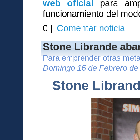
web oficial
para ampl
funcionamiento del modo
0 |
Comentar noticia
Stone Librande aba
Para emprender otras meta
Domingo 16 de Febrero de 
Stone Libran