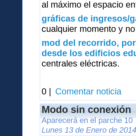
al máximo el espacio ent
gráficas de ingresos/g
cualquier momento y no 
mod del
recorrido, po
desde los edificios e
centrales eléctricas.
0 |
Comentar noticia
Modo sin conexión
Aparecerá en el parche 10
Lunes 13 de Enero de 2014