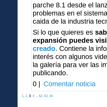
parche 8.1 desde el lanz
problemas en el sistema
caida de la industria tec
Si lo que quieres es
sab
expansión puedes visi
creado
. Contiene la inf
interés con algunos vi
la galería para ver las 
publicando.
0 |
Comentar noticia
1
,
2
,
3
,
4
...
62
,
63
,
64