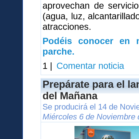
aprovechan de servici
(agua, luz, alcantarillad
atracciones.
Podéis conocer en n
parche.
1 |
Comentar noticia
Prepárate para el l
del Mañana
Se producirá el 14 de Nov
Miércoles 6 de Noviembre 