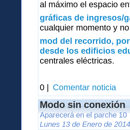
al máximo el espacio ent
gráficas de ingresos/g
cualquier momento y no 
mod del
recorrido, po
desde los edificios e
centrales eléctricas.
0 |
Comentar noticia
Modo sin conexión
Aparecerá en el parche 10
Lunes 13 de Enero de 2014