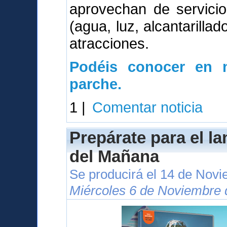
aprovechan de servici
(agua, luz, alcantarillad
atracciones.
Podéis conocer en n
parche.
1 |
Comentar noticia
Prepárate para el l
del Mañana
Se producirá el 14 de Nov
Miércoles 6 de Noviembre 