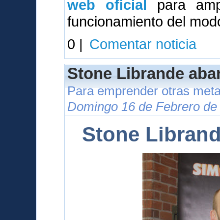
web oficial
para ampl
funcionamiento del modo
0 |
Comentar noticia
Stone Librande aba
Para emprender otras meta
Domingo 16 de Febrero de 
Stone Libran