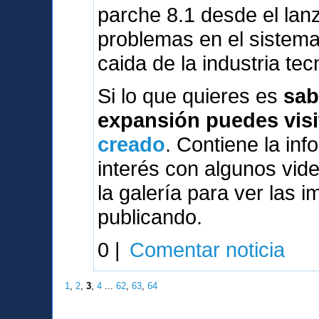
parche 8.1 desde el lanz
problemas en el sistema
caida de la industria tec
Si lo que quieres es
sab
expansión puedes visi
creado
. Contiene la inf
interés con algunos vi
la galería para ver las 
publicando.
0 |
Comentar noticia
1
,
2
,
3
,
4
...
62
,
63
,
64