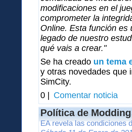
modificaciones en el ju
comprometer la integri
Online. Esta función es
legado de nuestro estu
qué vais a crear."
Se ha creado
un tema e
y otras novedades que in
SimCity.
0 |
Comentar noticia
Política de Modding
EA revela las condiciones 