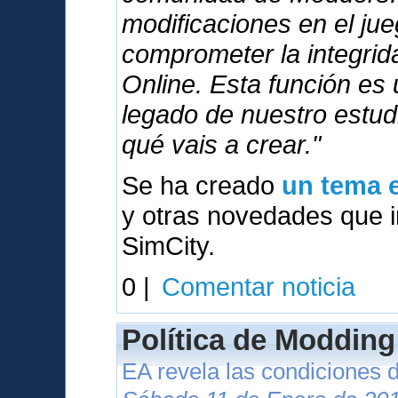
modificaciones en el ju
comprometer la integri
Online. Esta función es
legado de nuestro estu
qué vais a crear."
Se ha creado
un tema e
y otras novedades que in
SimCity.
0 |
Comentar noticia
Política de Modding
EA revela las condiciones 