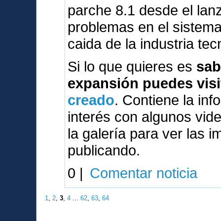
parche 8.1 desde el lanz
problemas en el sistema
caida de la industria tec
Si lo que quieres es
sab
expansión puedes visi
creado
. Contiene la inf
interés con algunos vi
la galería para ver las 
publicando.
0 |
Comentar noticia
1
,
2
,
3
,
4
...
62
,
63
,
64