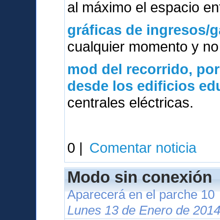
al máximo el espacio ent
gráficas de ingresos/g
cualquier momento y no 
mod del
recorrido, po
desde los edificios e
centrales eléctricas.
0 |
Comentar noticia
Modo sin conexión
Aparecerá en el parche 10
Lunes 13 de Enero de 2014