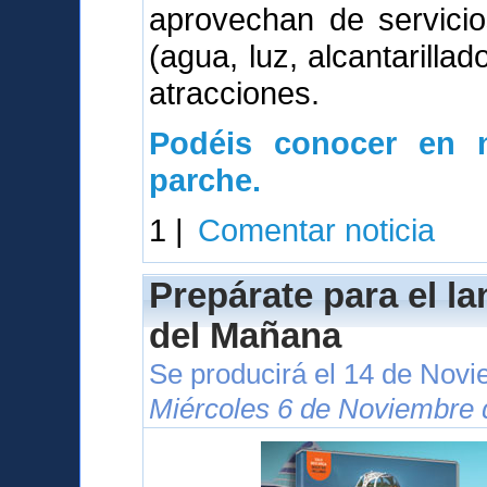
aprovechan de servici
(agua, luz, alcantarillad
atracciones.
Podéis conocer en n
parche.
1 |
Comentar noticia
Prepárate para el l
del Mañana
Se producirá el 14 de Nov
Miércoles 6 de Noviembre 