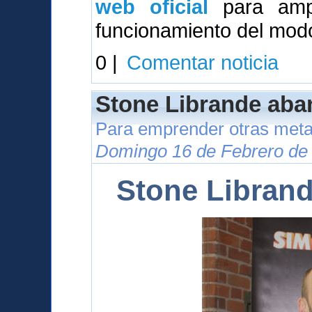
web oficial
para ampl
funcionamiento del modo
0 |
Comentar noticia
Stone Librande aba
Para emprender otras meta
Domingo 16 de Febrero de 
Stone Libran