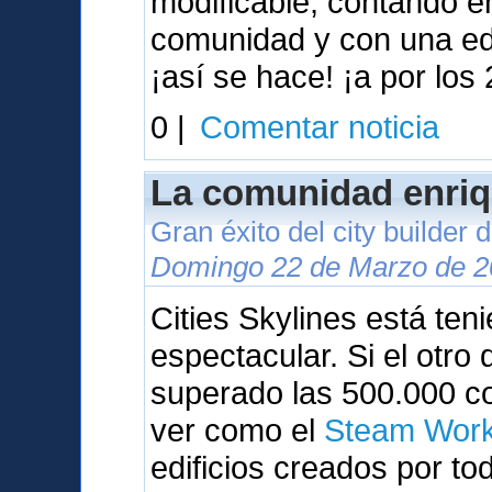
modificable, contando 
comunidad y con una ed
¡así se hace! ¡a por los 
0 |
Comentar noticia
La comunidad enriq
Gran éxito del city builder
Domingo 22 de Marzo de 2
Cities Skylines está te
espectacular. Si el otr
superado las 500.000 c
ver como el
Steam Wor
edificios creados por to