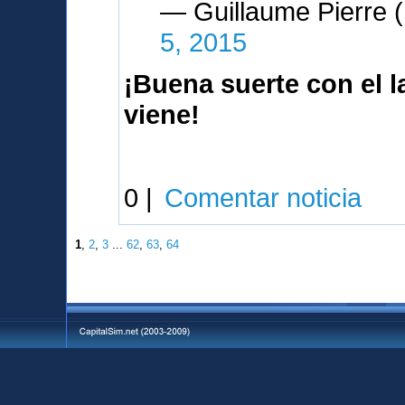
— Guillaume Pierre
5, 2015
¡Buena suerte con el 
viene!
0 |
Comentar noticia
1
,
2
,
3
...
62
,
63
,
64