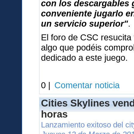
con los descargables 
conveniente jugarlo e
un servicio superior"
.
El foro de CSC resucita 
algo que podéis compr
dedicado a este juego.
0 |
Comentar noticia
Cities Skylines ven
horas
Lanzamiento exitoso del cit