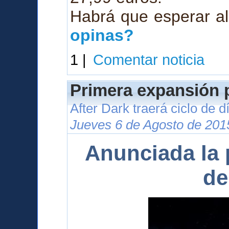
Habrá que esperar al
opinas?
1 |
Comentar noticia
Primera expansión p
After Dark traerá ciclo de 
Jueves 6 de Agosto de 201
Anunciada la 
de