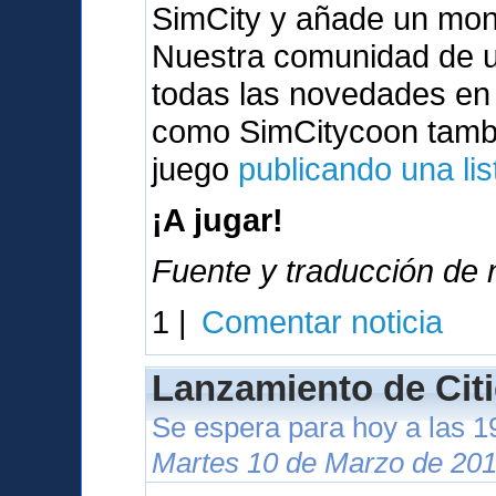
SimCity y añade un mont
Nuestra comunidad de u
todas las novedades en
como SimCitycoon tambi
juego
publicando una lis
¡A jugar!
Fuente y traducción de n
1 |
Comentar noticia
Lanzamiento de Citi
Se espera para hoy a las 
Martes 10 de Marzo de 201