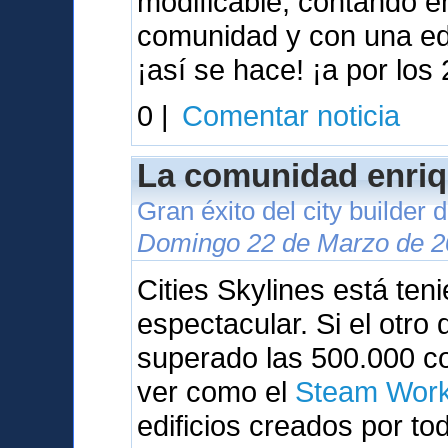
modificable, contando 
comunidad y con una ed
¡así se hace! ¡a por los 
0 |
Comentar noticia
La comunidad enriq
Gran éxito del city builder
Domingo 22 de Marzo de 2
Cities Skylines está te
espectacular. Si el otr
superado las 500.000 c
ver como el
Steam Wor
edificios creados por to