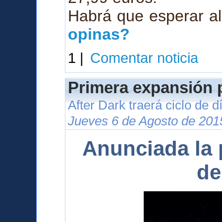
Habrá que esperar al
opinas?
1 |
Comentar noticia
Primera expansión p
After Dark traerá ciclo de 
Jueves 6 de Agosto de 201
Anunciada la 
de