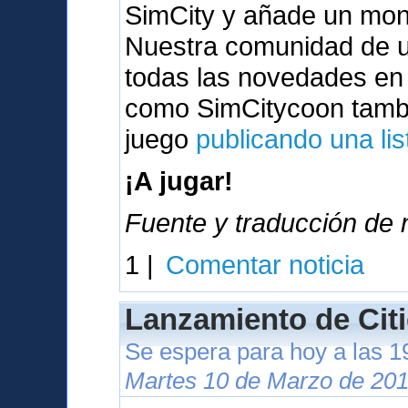
SimCity y añade un mont
Nuestra comunidad de u
todas las novedades en
como SimCitycoon tambi
juego
publicando una lis
¡A jugar!
Fuente y traducción de n
1 |
Comentar noticia
Lanzamiento de Citi
Se espera para hoy a las 
Martes 10 de Marzo de 201