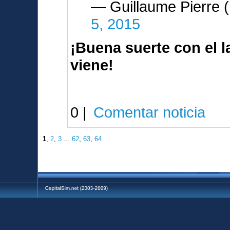
— Guillaume Pierre
5, 2015
¡Buena suerte con el 
viene!
0 |
Comentar noticia
1
,
2
,
3
...
62
,
63
,
64