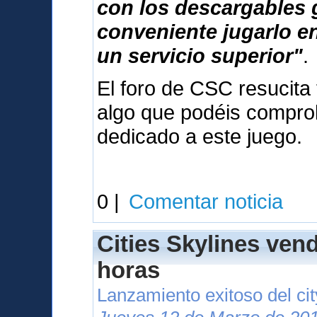
con los descargables 
conveniente jugarlo e
un servicio superior"
.
El foro de CSC resucita 
algo que podéis compr
dedicado a este juego.
0 |
Comentar noticia
Cities Skylines ven
horas
Lanzamiento exitoso del cit