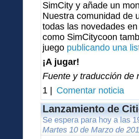
SimCity y añade un mont
Nuestra comunidad de u
todas las novedades en
como SimCitycoon tambi
juego
publicando una lis
¡A jugar!
Fuente y traducción de n
1 |
Comentar noticia
Lanzamiento de Citi
Se espera para hoy a las 
Martes 10 de Marzo de 201