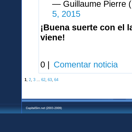
— Guillaume Pierre
5, 2015
¡Buena suerte con el 
viene!
0 |
Comentar noticia
1
,
2
,
3
...
62
,
63
,
64