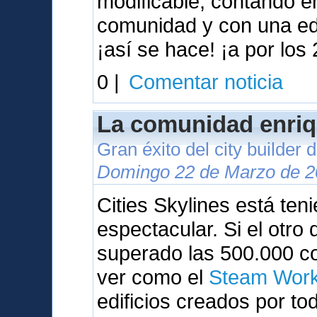
modificable, contando 
comunidad y con una ed
¡así se hace! ¡a por los 
0 |
Comentar noticia
La comunidad enriq
Gran éxito del city builder
Domingo 22 de Marzo de 2
Cities Skylines está te
espectacular. Si el otr
superado las 500.000 c
ver como el
Steam Wor
edificios creados por to