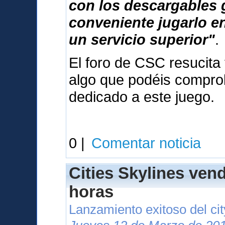
con los descargables 
conveniente jugarlo e
un servicio superior"
.
El foro de CSC resucita 
algo que podéis compr
dedicado a este juego.
0 |
Comentar noticia
Cities Skylines ven
horas
Lanzamiento exitoso del cit