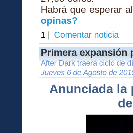
Habrá que esperar al
opinas?
1 |
Comentar noticia
Primera expansión p
After Dark traerá ciclo de 
Jueves 6 de Agosto de 201
Anunciada la 
de