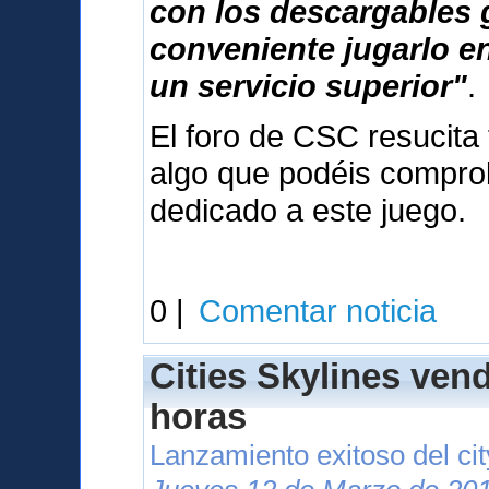
con los descargables 
conveniente jugarlo e
un servicio superior"
.
El foro de CSC resucita 
algo que podéis compr
dedicado a este juego.
0 |
Comentar noticia
Cities Skylines ven
horas
Lanzamiento exitoso del cit