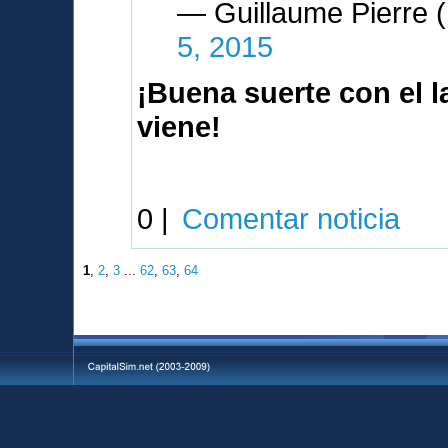
— Guillaume Pierre
5, 2015
¡Buena suerte con el 
viene!
0 |
Comentar noticia
1
,
2
,
3
...
62
,
63
,
64