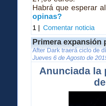
Habrá que esperar al
opinas?
1 |
Comentar noticia
Primera expansión p
After Dark traerá ciclo de 
Jueves 6 de Agosto de 201
Anunciada la 
de