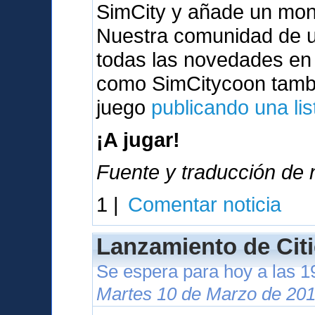
SimCity y añade un mont
Nuestra comunidad de u
todas las novedades en
como SimCitycoon tambi
juego
publicando una lis
¡A jugar!
Fuente y traducción de n
1 |
Comentar noticia
Lanzamiento de Citi
Se espera para hoy a las 
Martes 10 de Marzo de 201