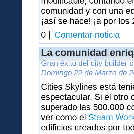
modificable, contando 
comunidad y con una ed
¡así se hace! ¡a por los 
0 |
Comentar noticia
La comunidad enriq
Gran éxito del city builder
Domingo 22 de Marzo de 2
Cities Skylines está te
espectacular. Si el otr
superado las 500.000 c
ver como el
Steam Wor
edificios creados por to