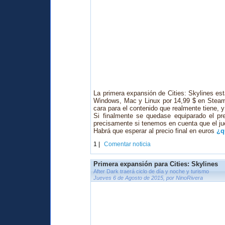
La primera expansión de Cities: Skylines e
Windows, Mac y Linux por 14,99 $ en Steam,
cara para el contenido que realmente tiene, y 
Si finalmente se quedase equiparado el pre
precisamente si tenemos en cuenta que el ju
Habrá que esperar al precio final en euros
¿q
1 |
Comentar noticia
Primera expansión para Cities: Skylines
After Dark traerá ciclo de día y noche y turismo
Jueves 6 de Agosto de 2015, por NinoRivera