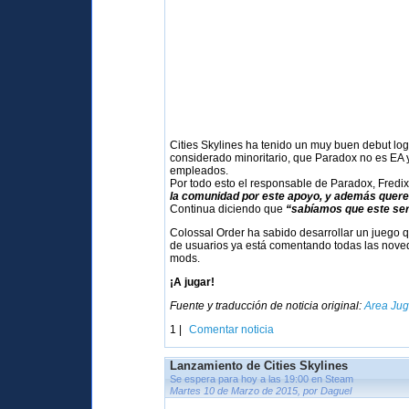
Cities Skylines ha tenido un muy buen debut lo
considerado minoritario, que Paradox no es EA 
empleados.
Por todo esto el responsable de Paradox, Fredi
la comunidad por este apoyo, y además quer
Continua diciendo que
“sabíamos que este serí
Colossal Order ha sabido desarrollar un juego q
de usuarios ya está comentando todas las nov
mods.
¡A jugar!
Fuente y traducción de noticia original:
Area Ju
1 |
Comentar noticia
Lanzamiento de Cities Skylines
Se espera para hoy a las 19:00 en Steam
Martes 10 de Marzo de 2015, por Daguel