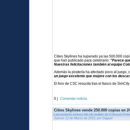
Cities Skylines ha superado ya las 500.000 copi
que han publicado para celebrarlo:
"Parece que
Nuestras felicitaciones también al equipo Col
Además la piratería ha afectado poco al juego,
un juego excelente que mejore con los descar
El foro de CSC resucita tras el fiasco de SimCi
0 |
Comentar noticia
Cities Skylines vende 250.000 copias en 2
Lanzamiento exitoso del city builder de Colossal Orde
Jueves 12 de Marzo de 2015, por Daguel