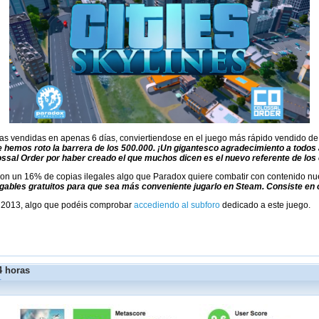
as vendidas en apenas 6 días, conviertiendose en el juego más rápido vendido de la
 hemos roto la barrera de los 500.000. ¡Un gigantesco agradecimiento a todos
ossal Order por haber creado el que muchos dicen es el nuevo referente de los c
 con un 16% de copias ilegales algo que Paradox quiere combatir con contenido n
gables gratuitos para que sea más conveniente jugarlo en Steam. Consiste en o
ty 2013, algo que podéis comprobar
accediendo al subforo
dedicado a este juego.
4 horas
r