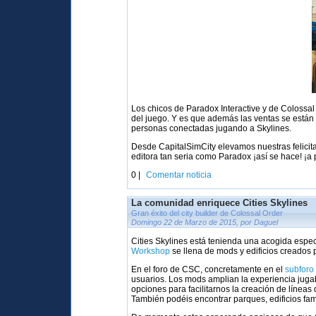
Los chicos de Paradox Interactive y de Coloss
del juego. Y es que además las ventas se está
personas conectadas jugando a Skylines.
Desde CapitalSimCity elevamos nuestras felicit
editora tan seria como Paradox ¡así se hace! ¡a p
0 |
Comentar noticia
La comunidad enriquece Cities Skylines
Gran éxito del city builder de Colossal Order
Domingo 22 de Marzo de 2015, por Daguel
Cities Skylines está tenienda una acogida esp
Workshop
se llena de mods y edificios creados 
En el foro de CSC, concretamente en el
subforo
usuarios. Los mods amplian la experiencia juga
opciones para facilitarnos la creación de líneas 
También podéis encontrar parques, edificios famo