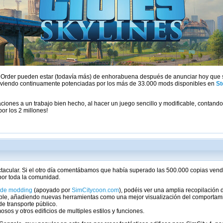
al Order pueden estar (todavía más) de enhorabuena después de anunciar hoy que
n viendo continuamente potenciadas por los más de 33.000 mods disponibles en
S
aciones a un trabajo bien hecho, al hacer un juego sencillo y modificable, conta
or los 2 millones!
ectacular. Si el otro día comentábamos que había superado las 500.000 copias ve
por toda la comunidad.
 de modding
(apoyado por
SimCitycoon.com
), podéis ver una amplia recopilación
ble, añadiendo nuevas herramientas como una mejor visualización del comportamien
de transporte público.
sos y otros edificios de multiples estilos y funciones.