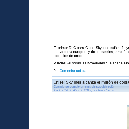
El primer DLC para Cities: Skylines está al fin
nuevo tema europeo, y de los túneles, también 
correción de errores.
Puedes ver todas las novedades que añade es
0 |
Comentar noticia
Cities: Skylines alcanza el millón de copi
Cuando se cumple un mes de supublicación
Martes 14 de Abril de 2015, por NinoRivera