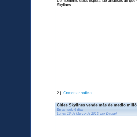
De momento estos esperando ansiosos de que Gonz
Skylines
2 |
Comentar noticia
Cities Skylines vende más de medio milló
En tan sólo 6 días
Lunes 16 de Marzo de 2015, por Daguel