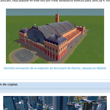
alo, muy popular en este foro por crear fantásticos edificos para SimCity 4, nos
Sencilla recreación de la estación de ferrocarril de Atocha, situada en Madrid
n de copias