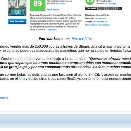
Puntuaciones en 
Metacritic
grando vender más de 250.000 copias a través de Steam. Una cifra muy importante
y no tiene su poderosa maquinaria de marketing, que no ha salido en tiendas físic
x Wester, ha querido enviar un mensaje a la comunidad:
"Queremos ofrecer nuest
emos que sepan que estamos totalmente comprometidos con mantener actualiz
a un gran juego, y por eso continuaremos ofreciendo a los fans muchos conten
ue corrige todas las deficiencias que lastraron al último SimCity y añade un mont
edades en el
foro
y desde otros sitios como SimCitycoon también está enriqueciend
gones