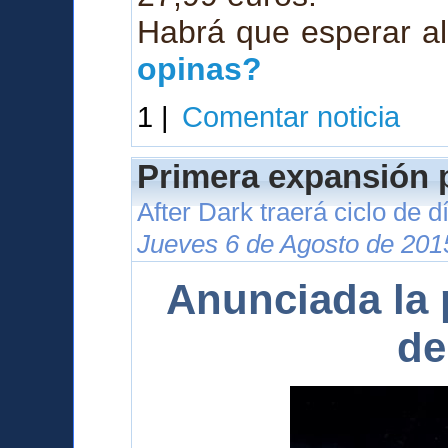
Habrá que esperar al
opinas?
1 |
Comentar noticia
Primera expansión p
After Dark traerá ciclo de 
Jueves 6 de Agosto de 201
Anunciada la 
de