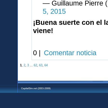
— Guillaume Pierre
5, 2015
¡Buena suerte con el 
viene!
0 |
Comentar noticia
1
,
2
,
3
...
62
,
63
,
64