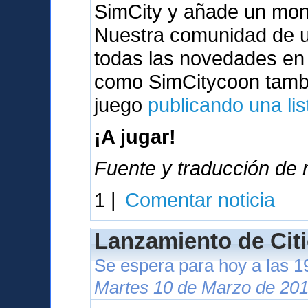
SimCity y añade un mont
Nuestra comunidad de u
todas las novedades en
como SimCitycoon tambi
juego
publicando una lis
¡A jugar!
Fuente y traducción de n
1 |
Comentar noticia
Lanzamiento de Citi
Se espera para hoy a las 
Martes 10 de Marzo de 201