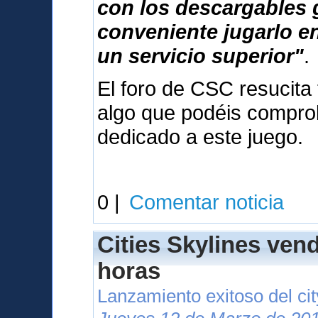
con los descargables 
conveniente jugarlo e
un servicio superior"
.
El foro de CSC resucita 
algo que podéis compr
dedicado a este juego.
0 |
Comentar noticia
Cities Skylines ven
horas
Lanzamiento exitoso del cit