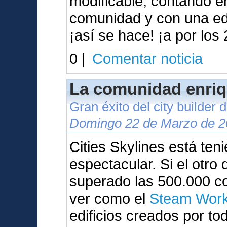
modificable, contando 
comunidad y con una ed
¡así se hace! ¡a por los 
0 |
Comentar noticia
La comunidad enriq
Gran éxito del city builder
Domingo 22 de Marzo de 2
Cities Skylines está te
espectacular. Si el otr
superado las 500.000 c
ver como el
Steam Wor
edificios creados por to