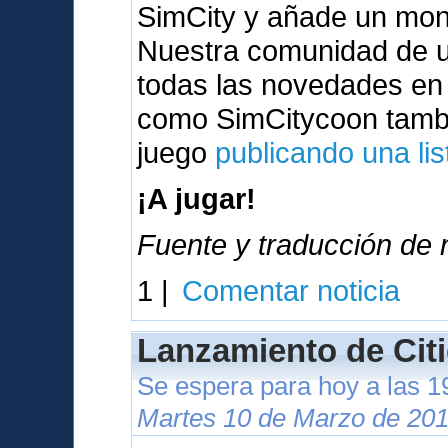
SimCity y añade un mont
Nuestra comunidad de u
todas las novedades en
como SimCitycoon tambi
juego
publicando una lis
¡A jugar!
Fuente y traducción de n
1 |
Comentar noticia
Lanzamiento de Citi
Se espera para hoy a las 
Martes 10 de Marzo de 201