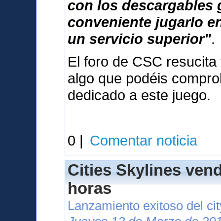
con los descargables 
conveniente jugarlo e
un servicio superior"
.
El foro de CSC resucita 
algo que podéis compr
dedicado a este juego.
0 |
Comentar noticia
Cities Skylines ven
horas
Lanzamiento exitoso del cit