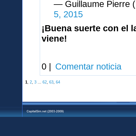
— Guillaume Pierre
5, 2015
¡Buena suerte con el 
viene!
0 |
Comentar noticia
1
,
2
,
3
...
62
,
63
,
64