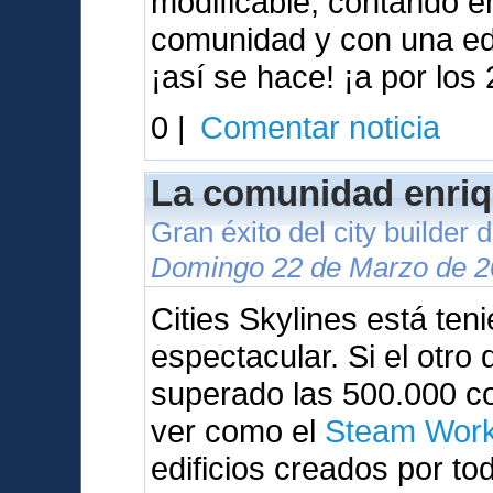
modificable, contando 
comunidad y con una ed
¡así se hace! ¡a por los 
0 |
Comentar noticia
La comunidad enriq
Gran éxito del city builder
Domingo 22 de Marzo de 2
Cities Skylines está te
espectacular. Si el otr
superado las 500.000 c
ver como el
Steam Wor
edificios creados por to