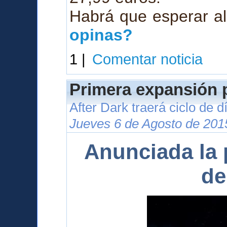
Habrá que esperar al
opinas?
1 |
Comentar noticia
Primera expansión p
After Dark traerá ciclo de 
Jueves 6 de Agosto de 201
Anunciada la 
de