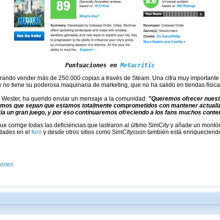
Puntuaciones en 
Metacritic
grando vender más de 250.000 copias a través de Steam. Una cifra muy importante
y no tiene su poderosa maquinaria de marketing, que no ha salido en tiendas físic
x Wester, ha querido enviar un mensaje a la comunidad:
"Queremos ofrecer nuest
emos que sepan que estamos totalmente comprometidos con mantener actualiz
a un gran juego, y por eso continuaremos ofreciendo a los fans muchos conten
ue corrige todas las deficiencias que lastraron al último SimCity y añade un mont
edades en el
foro
y desde otros sitios como SimCitycoon también está enriqueciend
gones