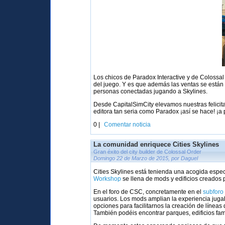
Los chicos de Paradox Interactive y de Coloss
del juego. Y es que además las ventas se está
personas conectadas jugando a Skylines.
Desde CapitalSimCity elevamos nuestras felicit
editora tan seria como Paradox ¡así se hace! ¡a p
0 |
Comentar noticia
La comunidad enriquece Cities Skylines
Gran éxito del city builder de Colossal Order
Domingo 22 de Marzo de 2015, por Daguel
Cities Skylines está tenienda una acogida esp
Workshop
se llena de mods y edificios creados 
En el foro de CSC, concretamente en el
subforo
usuarios. Los mods amplian la experiencia juga
opciones para facilitarnos la creación de líneas 
También podéis encontrar parques, edificios famo