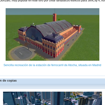
alo, muy popular en este foro por crear fantásticos edificos para SimCity 4, nos
Sencilla recreación de la estación de ferrocarril de Atocha, situada en Madrid
n de copias