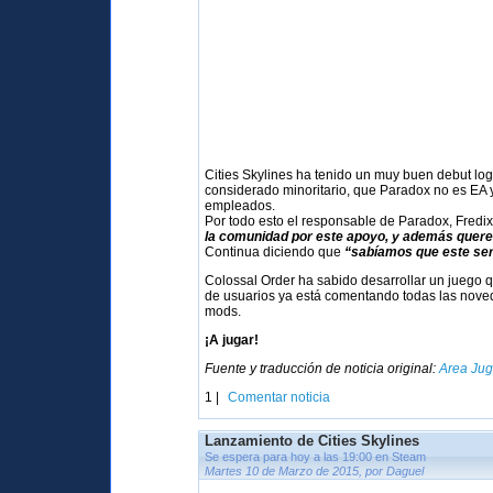
Cities Skylines ha tenido un muy buen debut lo
considerado minoritario, que Paradox no es EA 
empleados.
Por todo esto el responsable de Paradox, Fredi
la comunidad por este apoyo, y además quer
Continua diciendo que
“sabíamos que este serí
Colossal Order ha sabido desarrollar un juego q
de usuarios ya está comentando todas las nov
mods.
¡A jugar!
Fuente y traducción de noticia original:
Area Ju
1 |
Comentar noticia
Lanzamiento de Cities Skylines
Se espera para hoy a las 19:00 en Steam
Martes 10 de Marzo de 2015, por Daguel