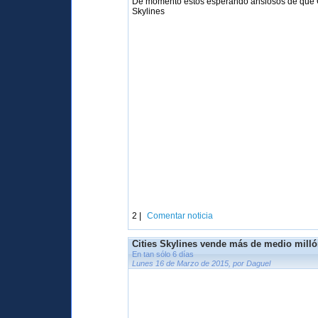
De momento estos esperando ansiosos de que Gonz
Skylines
2 |
Comentar noticia
Cities Skylines vende más de medio milló
En tan sólo 6 días
Lunes 16 de Marzo de 2015, por Daguel