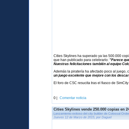
Cities Skylines ha superado ya las 500.000 copi
que han publicado para celebrarlo:
"Parece que
Nuestras felicitaciones también al equipo Col
Además la piratería ha afectado poco al juego,
un juego excelente que mejore con los descar
El foro de CSC resucita tras el fiasco de SimCi
0 |
Comentar noticia
Cities Skylines vende 250.000 copias en 2
Lanzamiento exitoso del city builder de Colossal Orde
Jueves 12 de Marzo de 2015, por Daguel