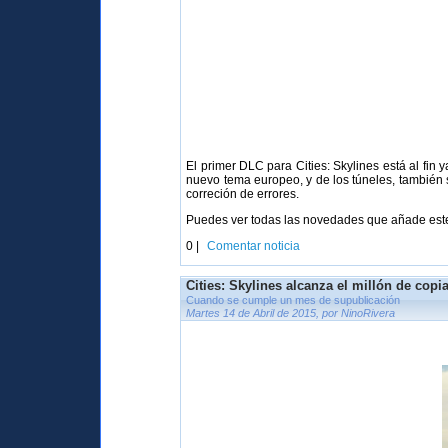
El primer DLC para Cities: Skylines está al fin
nuevo tema europeo, y de los túneles, también 
correción de errores.
Puedes ver todas las novedades que añade es
0 |
Comentar noticia
Cities: Skylines alcanza el millón de copi
Cuando se cumple un mes de supublicación
Martes 14 de Abril de 2015, por NinoRivera