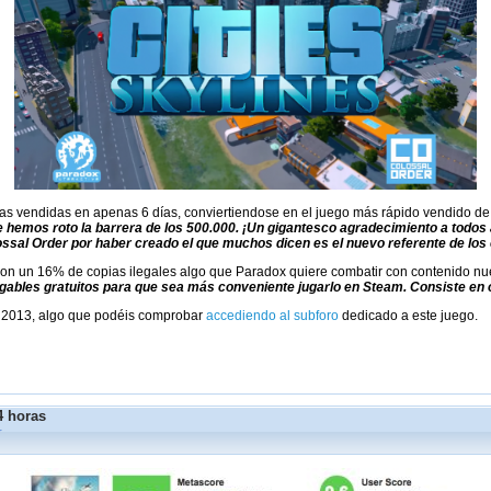
as vendidas en apenas 6 días, conviertiendose en el juego más rápido vendido de la
 hemos roto la barrera de los 500.000. ¡Un gigantesco agradecimiento a todos
ossal Order por haber creado el que muchos dicen es el nuevo referente de los c
 con un 16% de copias ilegales algo que Paradox quiere combatir con contenido n
gables gratuitos para que sea más conveniente jugarlo en Steam. Consiste en o
ty 2013, algo que podéis comprobar
accediendo al subforo
dedicado a este juego.
4 horas
r