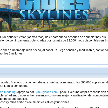
al Order pueden estar (todavía más) de enhorabuena después de anunciar hoy que
n viendo continuamente potenciadas por los más de 33.000 mods disponibles en
S
aciones a un trabajo bien hecho, al hacer un juego sencillo y modificable, conta
or los 2 millones!
ectacular. Si el otro día comentábamos que había superado las 500.000 copias ve
por toda la comunidad.
 de modding
(apoyado por
SimCitycoon.com
), podéis ver una amplia recopilación
ble, añadiendo nuevas herramientas como una mejor visualización del comportamien
de transporte público.
sos y otros edificios de multiples estilos y funciones.