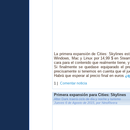
La primera expansión de Cities: Skylines e
Windows, Mac y Linux por 14,99 $ en Steam,
cara para el contenido que realmente tiene, y 
Si finalmente se quedase equiparado el pre
precisamente si tenemos en cuenta que el ju
Habrá que esperar al precio final en euros
¿q
1 |
Comentar noticia
Primera expansión para Cities: Skylines
After Dark traerá ciclo de día y noche y turismo
Jueves 6 de Agosto de 2015, por NinoRivera