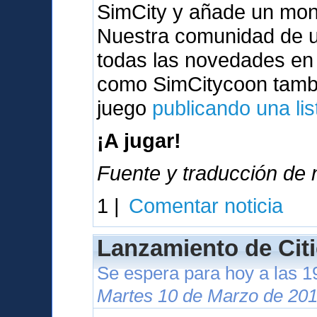
SimCity y añade un mont
Nuestra comunidad de u
todas las novedades en
como SimCitycoon tambi
juego
publicando una lis
¡A jugar!
Fuente y traducción de n
1 |
Comentar noticia
Lanzamiento de Citi
Se espera para hoy a las 
Martes 10 de Marzo de 201