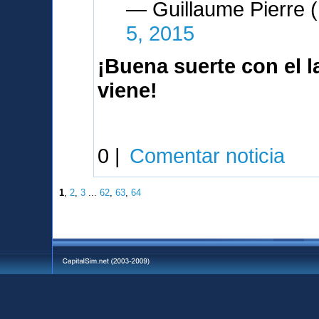
— Guillaume Pierre
5, 2015
¡Buena suerte con el 
viene!
0 |
Comentar noticia
1
,
2
,
3
...
62
,
63
,
64