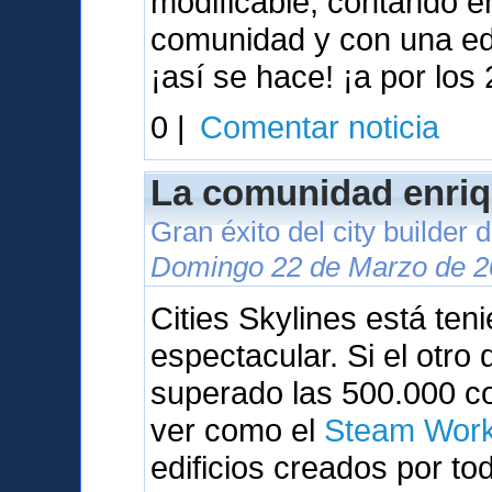
modificable, contando 
comunidad y con una ed
¡así se hace! ¡a por los 
0 |
Comentar noticia
La comunidad enriq
Gran éxito del city builder
Domingo 22 de Marzo de 2
Cities Skylines está te
espectacular. Si el otr
superado las 500.000 c
ver como el
Steam Wor
edificios creados por to