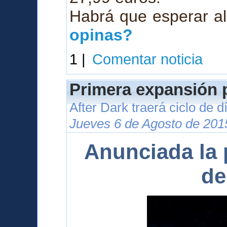
Habrá que esperar al
opinas?
1 |
Comentar noticia
Primera expansión p
After Dark traerá ciclo de 
Jueves 6 de Agosto de 201
Anunciada la 
de