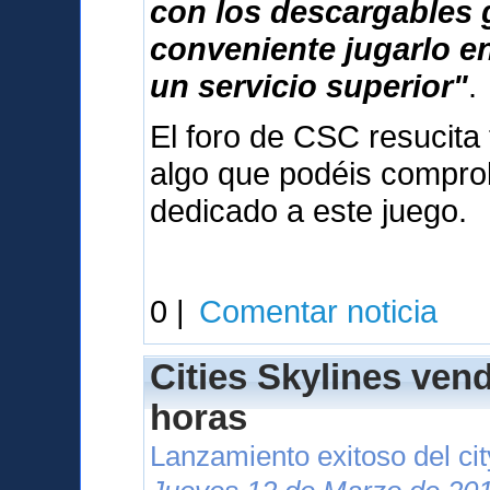
con los descargables 
conveniente jugarlo e
un servicio superior"
.
El foro de CSC resucita 
algo que podéis compr
dedicado a este juego.
0 |
Comentar noticia
Cities Skylines ven
horas
Lanzamiento exitoso del cit