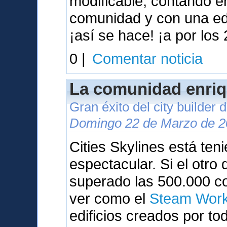
modificable, contando 
comunidad y con una ed
¡así se hace! ¡a por los 
0 |
Comentar noticia
La comunidad enriq
Gran éxito del city builder
Domingo 22 de Marzo de 2
Cities Skylines está te
espectacular. Si el otr
superado las 500.000 c
ver como el
Steam Wor
edificios creados por to