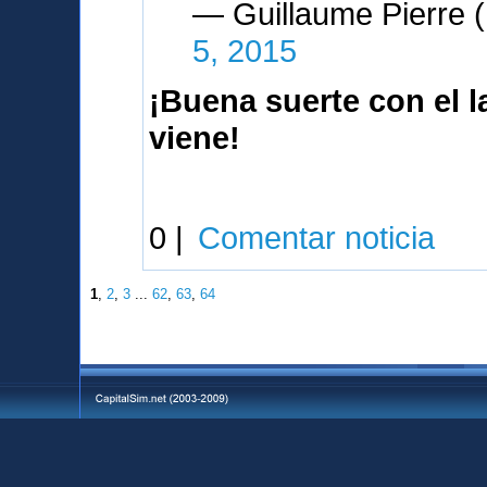
— Guillaume Pierre
5, 2015
¡Buena suerte con el 
viene!
0 |
Comentar noticia
1
,
2
,
3
...
62
,
63
,
64