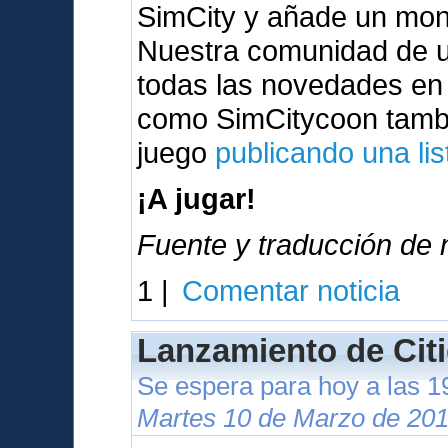
SimCity y añade un mont
Nuestra comunidad de u
todas las novedades en
como SimCitycoon tambi
juego
publicando una lis
¡A jugar!
Fuente y traducción de n
1 |
Comentar noticia
Lanzamiento de Citi
Se espera para hoy a las 
Martes 10 de Marzo de 201