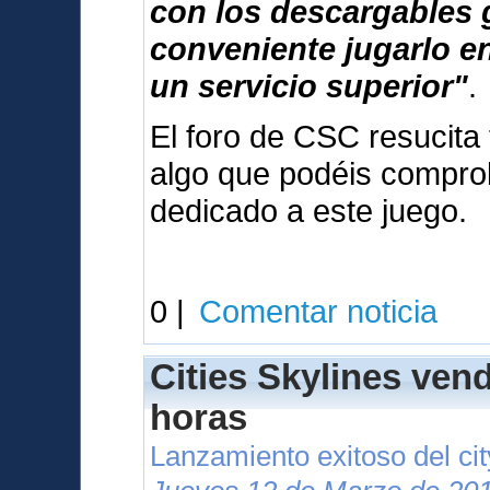
con los descargables 
conveniente jugarlo e
un servicio superior"
.
El foro de CSC resucita 
algo que podéis compr
dedicado a este juego.
0 |
Comentar noticia
Cities Skylines ven
horas
Lanzamiento exitoso del cit