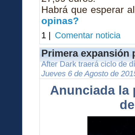
Habrá que esperar al
opinas?
1 |
Comentar noticia
Primera expansión p
After Dark traerá ciclo de 
Jueves 6 de Agosto de 201
Anunciada la 
de