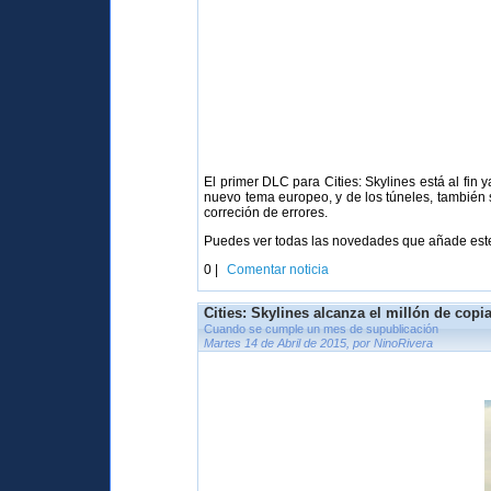
El primer DLC para Cities: Skylines está al fin
nuevo tema europeo, y de los túneles, también 
correción de errores.
Puedes ver todas las novedades que añade es
0 |
Comentar noticia
Cities: Skylines alcanza el millón de copi
Cuando se cumple un mes de supublicación
Martes 14 de Abril de 2015, por NinoRivera