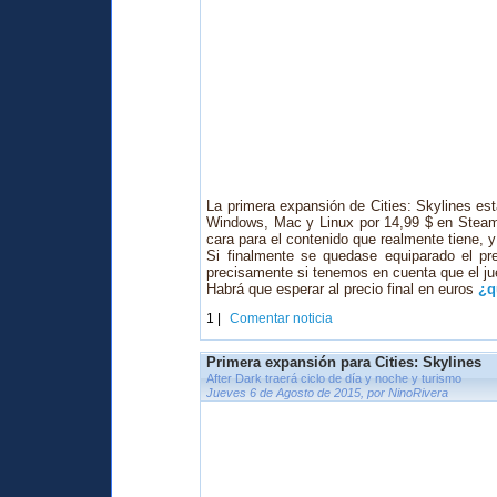
La primera expansión de Cities: Skylines e
Windows, Mac y Linux por 14,99 $ en Steam,
cara para el contenido que realmente tiene, y 
Si finalmente se quedase equiparado el pre
precisamente si tenemos en cuenta que el ju
Habrá que esperar al precio final en euros
¿q
1 |
Comentar noticia
Primera expansión para Cities: Skylines
After Dark traerá ciclo de día y noche y turismo
Jueves 6 de Agosto de 2015, por NinoRivera