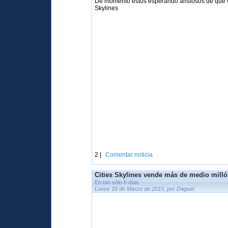
De momento estos esperando ansiosos de que Gonz
Skylines
2 |
Comentar noticia
Cities Skylines vende más de medio milló
En tan sólo 6 días
Lunes 16 de Marzo de 2015, por Daguel