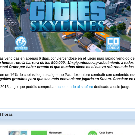
as vendidas en apenas 6 días, conviertiendose en el juego más rápido vendido de la
 hemos roto la barrera de los 500.000. ¡Un gigantesco agradecimiento a todos
ossal Order por haber creado el que muchos dicen es el nuevo referente de los c
 con un 16% de copias ilegales algo que Paradox quiere combatir con contenido n
gables gratuitos para que sea más conveniente jugarlo en Steam. Consiste en o
ty 2013, algo que podéis comprobar
accediendo al subforo
dedicado a este juego.
4 horas
r