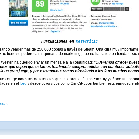
Puntuaciones en 
Metacritic
grando vender más de 250.000 copias a través de Steam. Una cifra muy importante
y no tiene su poderosa maquinaria de marketing, que no ha salido en tiendas físic
x Wester, ha querido enviar un mensaje a la comunidad:
"Queremos ofrecer nuest
emos que sepan que estamos totalmente comprometidos con mantener actualiz
a un gran juego, y por eso continuaremos ofreciendo a los fans muchos conten
ue corrige todas las deficiencias que lastraron al último SimCity y añade un mont
edades en el
foro
y desde otros sitios como SimCitycoon también está enriqueciend
gones