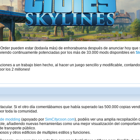
al Order pueden estar (todavía más) de enhorabuena después de anunciar hoy que
n viendo continuamente potenciadas por los más de 33.000 mods disponibles en
S
aciones a un trabajo bien hecho, al hacer un juego sencillo y modificable, conta
or los 2 millones!
ectacular. Si el otro día comentábamos que había superado las 500.000 copias ve
por toda la comunidad.
 de modding
(apoyado por
SimCitycoon.com
), podéis ver una amplia recopilación
ble, añadiendo nuevas herramientas como una mejor visualización del comportamien
de transporte público.
sos y otros edificios de multiples estilos y funciones.