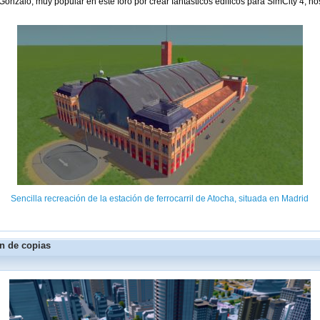
alo, muy popular en este foro por crear fantásticos edificos para SimCity 4, nos
Sencilla recreación de la estación de ferrocarril de Atocha, situada en Madrid
n de copias