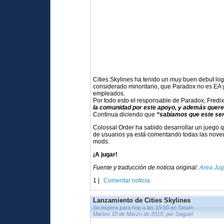
Cities Skylines ha tenido un muy buen debut lo
considerado minoritario, que Paradox no es EA 
empleados.
Por todo esto el responsable de Paradox, Fredi
la comunidad por este apoyo, y además quer
Continua diciendo que
“sabíamos que este serí
Colossal Order ha sabido desarrollar un juego q
de usuarios ya está comentando todas las nov
mods.
¡A jugar!
Fuente y traducción de noticia original:
Area Ju
1 |
Comentar noticia
Lanzamiento de Cities Skylines
Se espera para hoy a las 19:00 en Steam
Martes 10 de Marzo de 2015, por Daguel