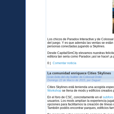
Los chicos de Paradox Interactive y de Coloss
del juego. Y es que además las ventas se está
personas conectadas jugando a Skylines.
Desde CapitalSimCity elevamos nuestras felicit
editora tan seria como Paradox ¡así se hace! ¡a p
0 |
Comentar noticia
La comunidad enriquece Cities Skylines
Gran éxito del city builder de Colossal Order
Domingo 22 de Marzo de 2015, por Daguel
Cities Skylines está tenienda una acogida esp
Workshop
se llena de mods y edificios creados 
En el foro de CSC, concretamente en el
subforo
usuarios. Los mods amplian la experiencia juga
opciones para facilitarnos la creación de líneas 
También podéis encontrar parques, edificios famo