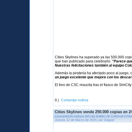
Cities Skylines ha superado ya las 500.000 copi
que han publicado para celebrarlo:
"Parece que
Nuestras felicitaciones también al equipo Col
Además la piratería ha afectado poco al juego,
un juego excelente que mejore con los descar
El foro de CSC resucita tras el fiasco de SimCi
0 |
Comentar noticia
Cities Skylines vende 250.000 copias en 2
Lanzamiento exitoso del city builder de Colossal Orde
Jueves 12 de Marzo de 2015, por Daguel